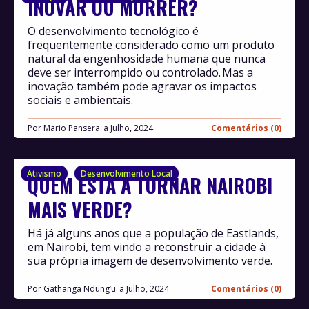
INOVAR OU MORRER?
O desenvolvimento tecnológico é
frequentemente considerado como um produto
natural da engenhosidade humana que nunca
deve ser interrompido ou controlado. Mas a
inovação também pode agravar os impactos
sociais e ambientais.
Por
Mario Pansera
Julho, 2024
Comentários (0)
Ativismo
Desenvolvimento Local
QUEM ESTÁ A TORNAR NAIROBI
MAIS VERDE?
Há já alguns anos que a população de Eastlands,
em Nairobi, tem vindo a reconstruir a cidade à
sua própria imagem de desenvolvimento verde.
Por
Gathanga Ndung’u
Julho, 2024
Comentários (0)