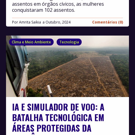
assentos em órgãos cívicos, as mulheres
conquistaram 102 assentos.
Por
Amrita Saikia
Outubro, 2024
Comentários (0)
Clima e Meio Ambiente
Tecnologia
IA E SIMULADOR DE VOO: A
BATALHA TECNOLÓGICA EM
ÁREAS PROTEGIDAS DA