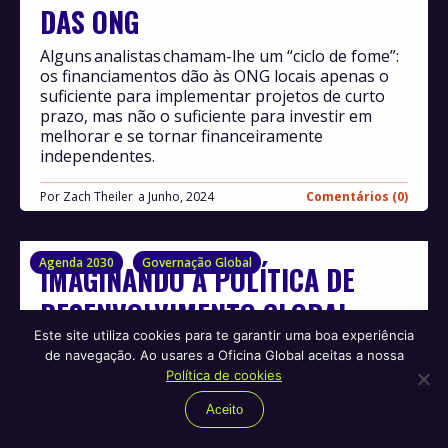
DAS ONG
Alguns analistas chamam-lhe um “ciclo de fome”:
os financiamentos dão às ONG locais apenas o
suficiente para implementar projetos de curto
prazo, mas não o suficiente para investir em
melhorar e se tornar financeiramente
independentes.
Por
Zach Theiler
Junho, 2024
Comentários (0)
Agenda 2030
Governação Global
IMAGINANDO A POLÍTICA DE
DESENVOLVIMENTO GLOBAL
Este site utiliza cookies para te garantir uma boa experiência
APÓS 2030
de navegação. Ao usares a Oficina Global aceitas a nossa
Política de cookies
A UE tem sido particularmente importante na
defesa da Agenda 2030 e na manutenção dos
Aceito
ODS na agenda da política de desenvolvimento
global. O que deve acontecer depois que o prazo