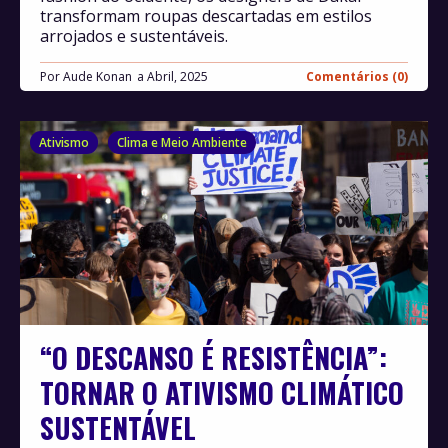
transformam roupas descartadas em estilos
arrojados e sustentáveis.
Por
Aude Konan
Abril, 2025
Comentários (0)
Ativismo
Clima e Meio Ambiente
“O DESCANSO É RESISTÊNCIA”:
TORNAR O ATIVISMO CLIMÁTICO
SUSTENTÁVEL