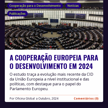
Cooperação para o Desenvolvimento
Notícias
Publicações
A COOPERAÇÃO EUROPEIA PARA
O DESENVOLVIMENTO EM 2024
O estudo traça a evolução mais recente da CID
da União Europeia a nível institucional e das
políticas, com destaque para o papel do
Parlamento Europeu.
Por
Oficina Global
Outubro, 2024
Comentários (0)