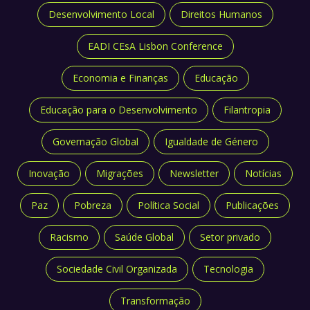
Desenvolvimento Local
Direitos Humanos
EADI CEsA Lisbon Conference
Economia e Finanças
Educação
Educação para o Desenvolvimento
Filantropia
Governação Global
Igualdade de Género
Inovação
Migrações
Newsletter
Notícias
Paz
Pobreza
Política Social
Publicações
Racismo
Saúde Global
Setor privado
Sociedade Civil Organizada
Tecnologia
Transformação