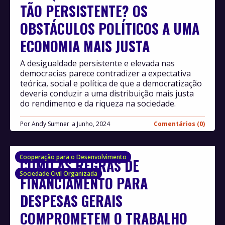
TÃO PERSISTENTE? OS
OBSTÁCULOS POLÍTICOS A UMA
ECONOMIA MAIS JUSTA
A desigualdade persistente e elevada nas
democracias parece contradizer a expectativa
teórica, social e política de que a democratização
deveria conduzir a uma distribuição mais justa
do rendimento e da riqueza na sociedade.
Por
Andy Sumner
Junho, 2024
Comentários (0)
Cooperação para o Desenvolvimento
COMO AS REGRAS DE
Sociedade Civil Organizada
FINANCIAMENTO PARA
DESPESAS GERAIS
COMPROMETEM O TRABALHO