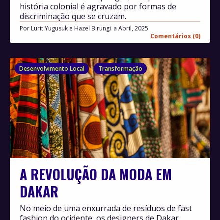
história colonial é agravado por formas de
discriminação que se cruzam.
Por
Lurit Yugusuk e Hazel Birungi
Abril, 2025
Comentários (0)
Desenvolvimento Local
Transformação
A REVOLUÇÃO DA MODA EM
DAKAR
No meio de uma enxurrada de resíduos de fast
fashion do ocidente, os designers de Dakar