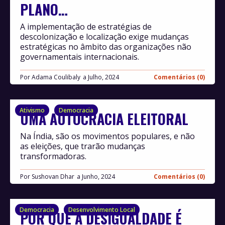
PLANO…
A implementação de estratégias de
descolonização e localização exige mudanças
estratégicas no âmbito das organizações não
governamentais internacionais.
Por
Adama Coulibaly
Julho, 2024
Comentários (0)
Ativismo
Democracia
UMA AUTOCRACIA ELEITORAL
Na Índia, são os movimentos populares, e não
as eleições, que trarão mudanças
transformadoras.
Por
Sushovan Dhar
Junho, 2024
Comentários (0)
Democracia
Desenvolvimento Local
POR QUE A DESIGUALDADE É