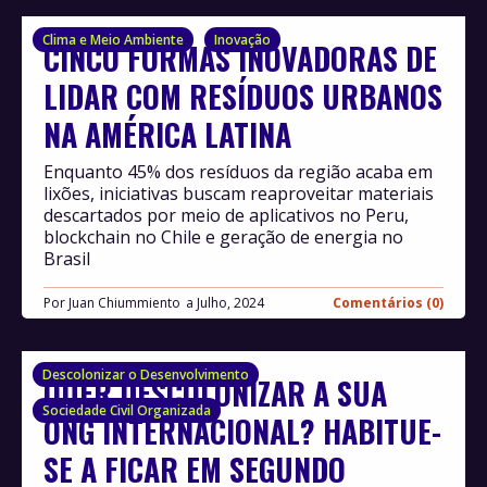
Clima e Meio Ambiente
Inovação
CINCO FORMAS INOVADORAS DE
LIDAR COM RESÍDUOS URBANOS
NA AMÉRICA LATINA
Enquanto 45% dos resíduos da região acaba em
lixões, iniciativas buscam reaproveitar materiais
descartados por meio de aplicativos no Peru,
blockchain no Chile e geração de energia no
Brasil
Por
Juan Chiummiento
Julho, 2024
Comentários (0)
Descolonizar o Desenvolvimento
QUER DESCOLONIZAR A SUA
Sociedade Civil Organizada
ONG INTERNACIONAL? HABITUE-
SE A FICAR EM SEGUNDO