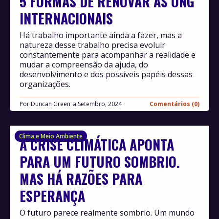
5 FORMAS DE RENOVAR AS ONG
INTERNACIONAIS
Há trabalho importante ainda a fazer, mas a
natureza desse trabalho precisa evoluir
constantemente para acompanhar a realidade e
mudar a compreensão da ajuda, do
desenvolvimento e dos possíveis papéis dessas
organizações.
Por
Duncan Green
Setembro, 2024
Comentários (0)
Clima e Meio Ambiente
A CRISE CLIMÁTICA APONTA
PARA UM FUTURO SOMBRIO.
MAS HÁ RAZÕES PARA
ESPERANÇA
O futuro parece realmente sombrio. Um mundo