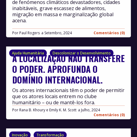
de fenómenos climáticos devastadores, cidades
inabitáveis, grave escassez de alimentos,
migração em massa e marginalização global
acena.
Por
Paul Rogers
Setembro, 2024
Comentários (0)
Ajuda Humanitária
Descolonizar o Desenvolvimento
A LOCALIZAÇÃO NÃO TRANSFERE
O PODER. APROFUNDA O
DOMÍNIO INTERNACIONAL.
Os atores internacionais têm o poder de permitir
que os atores locais entrem no clube
humanitário – ou de mantê-los fora.
Por
Rana B. Khoury e Emily K. M. Scott
Julho, 2024
Comentários (0)
Inovação
Transformação