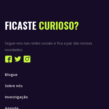
FICASTE
CURIOSO?
Segue-nos nas redes sociais e fica a par das nossas
novidades:
Find us on:
Facebook
Twitter
Instagram
page
page
page
Blogue
opens
opens
opens
in
in
in
Sobre nós
new
new
new
window
window
window
Investigação
Agenda