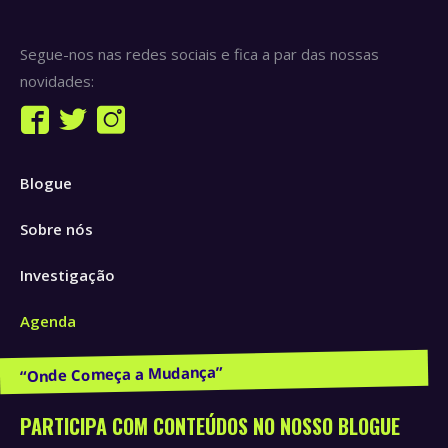
Segue-nos nas redes sociais e fica a par das nossas
novidades:
Find us on:
Facebook
Twitter
Instagram
page
page
page
Blogue
opens
opens
opens
in
in
in
Sobre nós
new
new
new
window
window
window
Investigação
Agenda
Publicações e Recursos
PARTICIPA COM CONTEÚDOS NO NOSSO BLOGUE