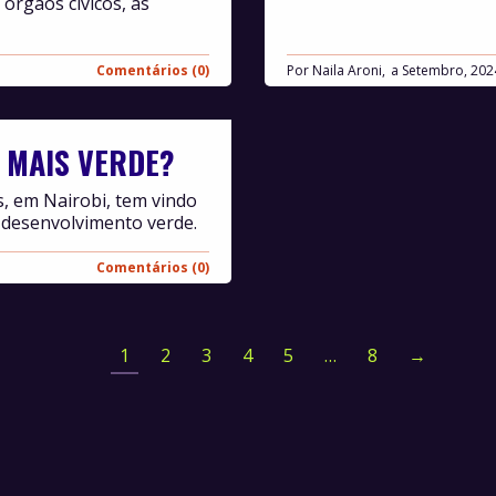
órgãos cívicos, as
Comentários (0)
Por
Naila Aroni,
Setembro, 202
 MAIS VERDE?
, em Nairobi, tem vindo
 desenvolvimento verde.
Comentários (0)
1
2
3
4
5
…
8
→