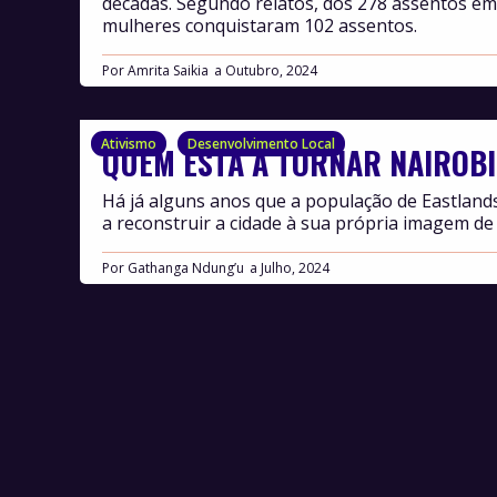
décadas. Segundo relatos, dos 278 assentos em 
mulheres conquistaram 102 assentos.
Por
Amrita Saikia
Outubro, 2024
Ativismo
Desenvolvimento Local
QUEM ESTÁ A TORNAR NAIROBI
Há já alguns anos que a população de Eastlands
a reconstruir a cidade à sua própria imagem de
Por
Gathanga Ndung’u
Julho, 2024