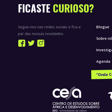
FICASTE
CURIOSO?
Segue-nos nas redes sociais e fica a
Blogue
par das nossas novidades:
Sobre n
Find us on:
Facebook
Twitter
Instagram
Investig
page
page
page
opens
opens
opens
Agenda
in
in
in
new
new
new
Publicaç
window
window
window