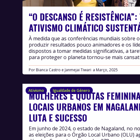
“O DESCANSO É RESISTÊNCIA”:
ATIVISMO CLIMÁTICO SUSTENT
À medida que as conferências mundiais sobre o
produzir resultados pouco animadores e os lí
dispostos a tomar medidas significativas, a tare
para proteger o planeta tornou-se mais cansat
Por
Bianca Castro e Janmejai Tiwari
Março, 2025
Ativismo
Igualdade de Género
MULHERES E QUOTAS FEMININ
LOCAIS URBANOS EM NAGALAN
LUTA E SUCESSO
Em junho de 2024, o estado de Nagaland, no nor
as eleições para o Órgão Local Urbano (OLU) a