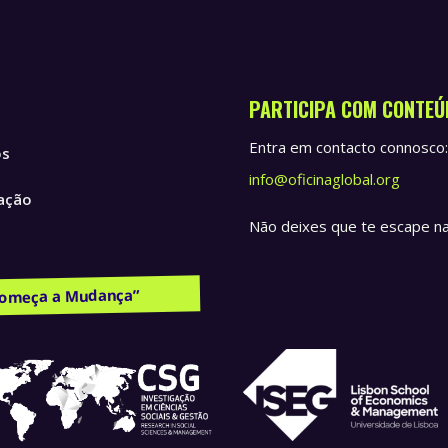
PARTICIPA COM CONTEÚ
Entra em contacto connosco:
ós
info@oficinaglobal.org
ação
Não deixes que te escape nad
ões e Recursos