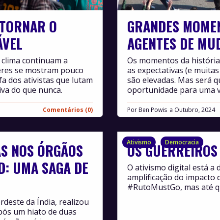
 TORNAR O
GRANDES MOMEN
ÁVEL
AGENTES DE MU
 clima continuam a
Os momentos da história
deres se mostram pouco
as expectativas (e muita
fa dos ativistas que lutam
são elevadas. Mas será
iva do que nunca.
oportunidade para uma v
Comentários (0)
Por
Ben Powis
Outubro, 2024
Ativismo
Democracia
AS NOS ÓRGÃOS
OS GUERREIROS
D: UMA SAGA DE
O ativismo digital está a
amplificação do impacto 
#RutoMustGo, mas até qu
deste da Índia, realizou
pós um hiato de duas