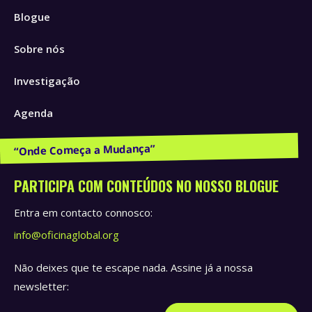
Blogue
opens
opens
opens
in
in
in
Sobre nós
new
new
new
window
window
window
Investigação
Agenda
Publicações e Recursos
PARTICIPA COM CONTEÚDOS NO NOSSO BLOGUE
Entra em contacto connosco:
info@oficinaglobal.org
Não deixes que te escape nada. Assine já a nossa
newsletter: