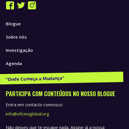
Find us on:
Facebook
Twitter
Instagram
page
page
page
Blogue
opens
opens
opens
in
in
in
Sobre nós
new
new
new
window
window
window
Investigação
Agenda
Publicações e Recursos
PARTICIPA COM CONTEÚDOS NO NOSSO BLOGUE
Entra em contacto connosco:
info@oficinaglobal.org
Não deixes que te escape nada. Assine já a nossa