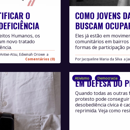
IFICAR O
COMO JOVENS DA
EFICIÊNCIA
BUSCAM OCUPAR
reitos Humanos, os
Eles já estão em movimen
 um novo tratado
comunitários em bairros 
ência.
formas de participação po
Antwi-Atsu, Edwinah Orowe
Comentários (0)
Por
Jacqueline Maria da Silva
Ja
Ativismo
Democracia
EM DEFESA DO 
Quando todas as outras f
protesto pode conseguir i
desobediência cívica é c
reprimida. Veja como resi