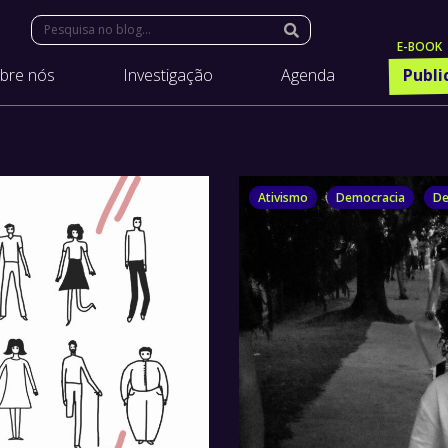
Search:
bre nós
Investigação
Agenda
Publi
Ativismo
Democracia
De