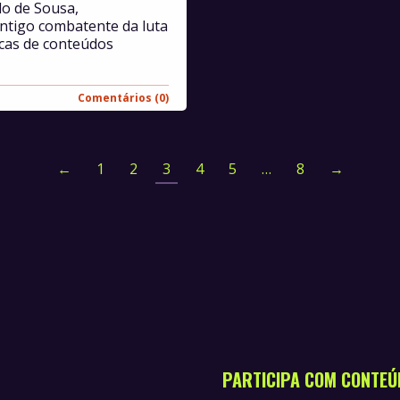
lo de Sousa,
antigo combatente da luta
icas de conteúdos
Comentários (0)
←
1
2
3
4
5
…
8
→
PARTICIPA COM CONTEÚ