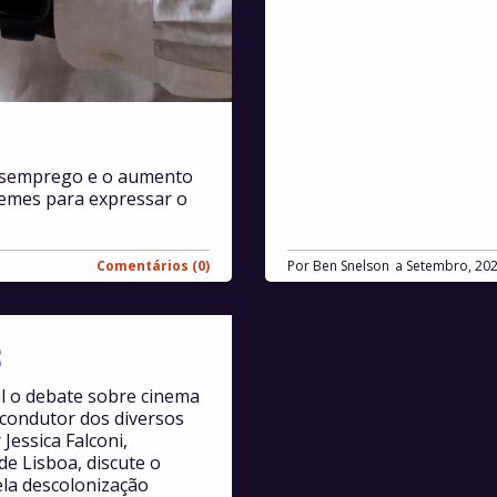
desemprego e o aumento
memes para expressar o
Comentários (0)
Por
Ben Snelson
Setembro, 20
3
al o debate sobre cinema
 condutor dos diversos
Jessica Falconi,
e Lisboa, discute o
ela descolonização