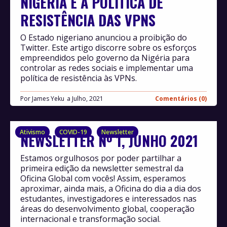
NIGÉRIA E A POLÍTICA DE
RESISTÊNCIA DAS VPNS
O Estado nigeriano anunciou a proibição do
Twitter. Este artigo discorre sobre os esforços
empreendidos pelo governo da Nigéria para
controlar as redes sociais e implementar uma
política de resistência às VPNs.
Por
James Yeku
Julho, 2021
Comentários (0)
Ativismo
COVID-19
Newsletter
NEWSLETTER Nº 1, JUNHO 2021
Estamos orgulhosos por poder partilhar a
primeira edição da newsletter semestral da
Oficina Global com vocês! Assim, esperamos
aproximar, ainda mais, a Oficina do dia a dia dos
estudantes, investigadores e interessados nas
áreas do desenvolvimento global, cooperação
internacional e transformação social.