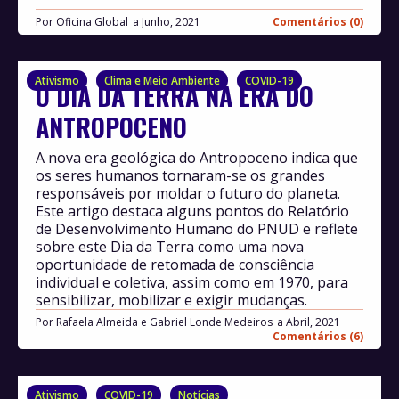
Por
Oficina Global
Junho, 2021
Comentários (0)
Ativismo
Clima e Meio Ambiente
COVID-19
O DIA DA TERRA NA ERA DO
ANTROPOCENO
A nova era geológica do Antropoceno indica que
os seres humanos tornaram-se os grandes
responsáveis por moldar o futuro do planeta.
Este artigo destaca alguns pontos do Relatório
de Desenvolvimento Humano do PNUD e reflete
sobre este Dia da Terra como uma nova
oportunidade de retomada de consciência
individual e coletiva, assim como em 1970, para
sensibilizar, mobilizar e exigir mudanças.
Por
Rafaela Almeida e Gabriel Londe Medeiros
Abril, 2021
Comentários (6)
Ativismo
COVID-19
Notícias