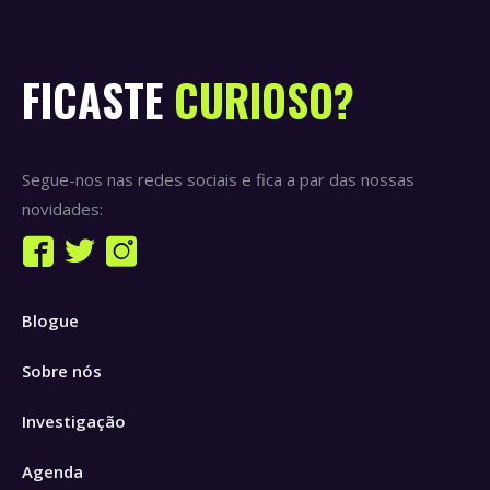
FICASTE
CURIOSO?
Segue-nos nas redes sociais e fica a par das nossas
novidades:
Find us on:
Facebook
Twitter
Instagram
page
page
page
Blogue
opens
opens
opens
in
in
in
Sobre nós
new
new
new
window
window
window
Investigação
Agenda