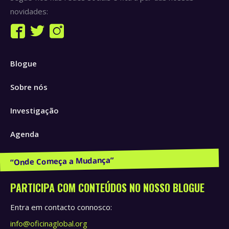
novidades:
Find us on:
Facebook
Twitter
Instagram
page
page
page
Blogue
opens
opens
opens
in
in
in
Sobre nós
new
new
new
window
window
window
Investigação
Agenda
Publicações e Recursos
PARTICIPA COM CONTEÚDOS NO NOSSO BLOGUE
Entra em contacto connosco:
info@oficinaglobal.org