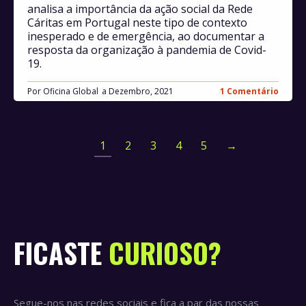
analisa a importância da ação social da Rede
Cáritas em Portugal neste tipo de contexto
inesperado e de emergência, ao documentar a
resposta da organização à pandemia de Covid-
19.
Por
Oficina Global
Dezembro, 2021
1 Comentário
1
2
3
4
5
→
FICASTE
CURIOSO?
Segue-nos nas redes sociais e fica a par das nossas