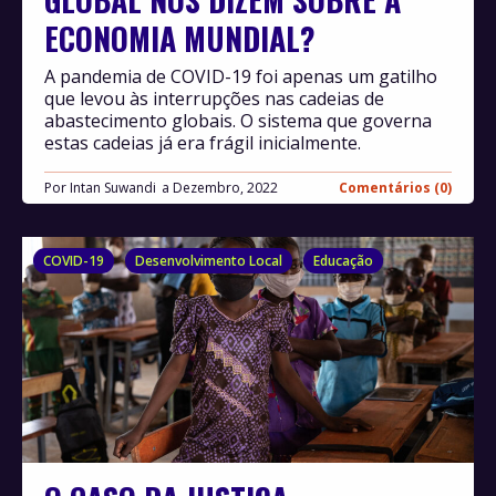
ECONOMIA MUNDIAL?
A pandemia de COVID-19 foi apenas um gatilho
que levou às interrupções nas cadeias de
abastecimento globais. O sistema que governa
estas cadeias já era frágil inicialmente.
Por
Intan Suwandi
Dezembro, 2022
Comentários (0)
COVID-19
Desenvolvimento Local
Educação