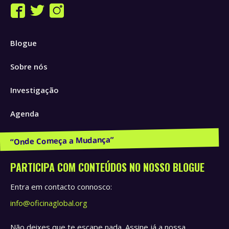
Find us on:
Facebook
Twitter
Instagram
page
page
page
Blogue
opens
opens
opens
in
in
in
Sobre nós
new
new
new
window
window
window
Investigação
Agenda
Publicações e Recursos
PARTICIPA COM CONTEÚDOS NO NOSSO BLOGUE
Entra em contacto connosco:
info@oficinaglobal.org
Não deixes que te escape nada. Assine já a nossa