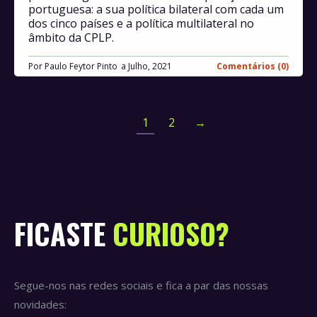
portuguesa: a sua política bilateral com cada um
dos cinco países e a política multilateral no
âmbito da CPLP.
Por
Paulo Feytor Pinto
Julho, 2021
Comentários (0)
1
2
→
FICASTE
CURIOSO?
Segue-nos nas redes sociais e fica a par das nossas
novidades: