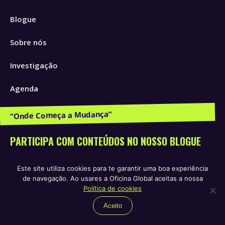
page
page
page
Blogue
opens
opens
opens
in
in
in
Sobre nós
new
new
new
window
window
window
Investigação
Agenda
Publicações e Recursos
PARTICIPA COM CONTEÚDOS NO NOSSO BLOGUE
Entra em contacto connosco:
Este site utiliza cookies para te garantir uma boa experiência
info@oficinaglobal.org
de navegação. Ao usares a Oficina Global aceitas a nossa
Política de cookies
Não deixes que te escape nada. Assine já a nossa
Aceito
newsletter: