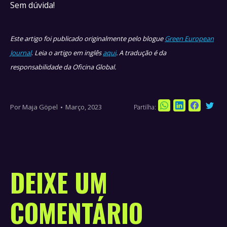
Sem dúvida!
Este artigo foi publicado originalmente pelo blogue
Green European
Journal
.
Leia o artigo em inglês
aqui
. A tradução é da
responsabilidade da Oficina Global.
Por
Maja Göpel
Março, 2023
Partilha:
Sha
Share
Share
Share
on
on
on
on
Twi
WhatsApp
LinkedIn
Faceboo
DEIXE UM
COMENTÁRIO