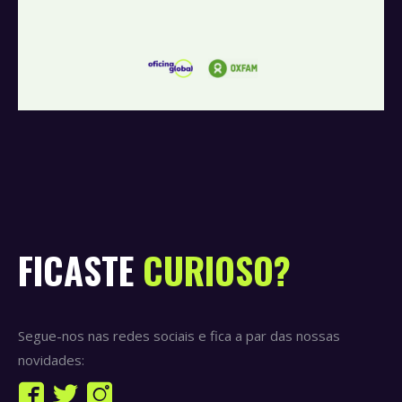
FICASTE
CURIOSO?
Segue-nos nas redes sociais e fica a par das nossas
novidades:
Find us on: