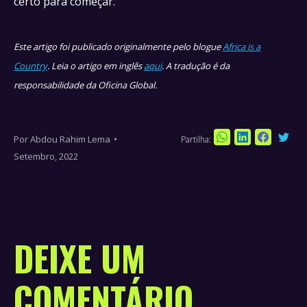
certo para começar.
Este artigo foi publicado originalmente pelo blogue
Africa is a
Country
. Leia o artigo em inglês
aqui
. A tradução é da
responsabilidade da Oficina Global.
Por
Abdou Rahim Lema
Partilha:
Sha
Share
Share
Share
Setembro, 2022
on
on
on
on
Twi
WhatsApp
LinkedIn
Faceboo
DEIXE UM
COMENTÁRIO