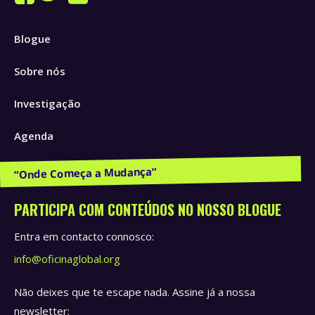
Facebook
Twitter
Instagram
page
page
page
Blogue
opens
opens
opens
in
in
in
Sobre nós
new
new
new
window
window
window
Investigação
Agenda
Publicações e Recursos
PARTICIPA COM CONTEÚDOS NO NOSSO BLOGUE
Entra em contacto connosco:
info@oficinaglobal.org
Não deixes que te escape nada. Assine já a nossa
newsletter: