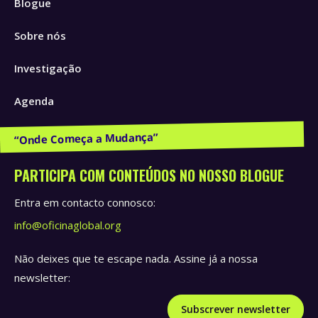
Blogue
opens
opens
opens
in
in
in
Sobre nós
new
new
new
window
window
window
Investigação
Agenda
Publicações e Recursos
PARTICIPA COM CONTEÚDOS NO NOSSO BLOGUE
Entra em contacto connosco:
info@oficinaglobal.org
Não deixes que te escape nada. Assine já a nossa
newsletter:
Subscrever newsletter