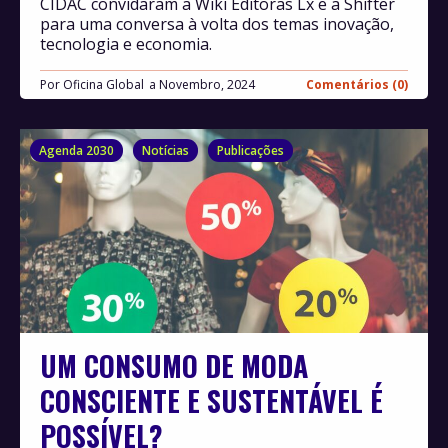
CIDAC convidaram a Wiki Editoras Lx e a Shifter
para uma conversa à volta dos temas inovação,
tecnologia e economia.
Por
Oficina Global
Novembro, 2024
Comentários (0)
Agenda 2030
Notícias
Publicações
UM CONSUMO DE MODA
CONSCIENTE E SUSTENTÁVEL É
POSSÍVEL?