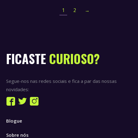
1
2
→
FICASTE
CURIOSO?
Segue-nos nas redes sociais e fica a par das nossas
novidades:
Find us on:
Facebook
Twitter
Instagram
page
page
page
Blogue
opens
opens
opens
in
in
in
Sobre nós
new
new
new