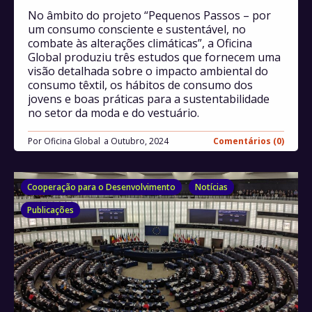
No âmbito do projeto “Pequenos Passos – por
um consumo consciente e sustentável, no
combate às alterações climáticas”, a Oficina
Global produziu três estudos que fornecem uma
visão detalhada sobre o impacto ambiental do
consumo têxtil, os hábitos de consumo dos
jovens e boas práticas para a sustentabilidade
no setor da moda e do vestuário.
Por
Oficina Global
Outubro, 2024
Comentários (0)
Cooperação para o Desenvolvimento
Notícias
Publicações