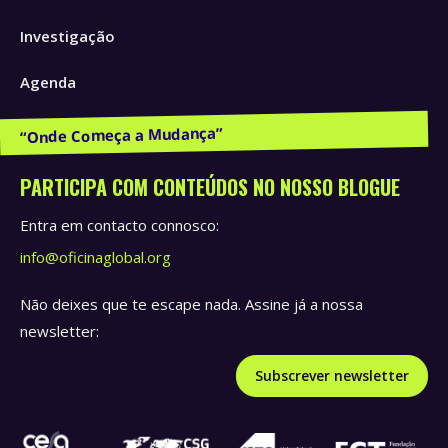
window
window
window
Investigação
Agenda
Publicações e Recursos
PARTICIPA COM CONTEÚDOS NO NOSSO BLOGUE
Entra em contacto connosco:
info@oficinaglobal.org
Não deixes que te escape nada. Assine já a nossa
newsletter:
Subscrever newsletter