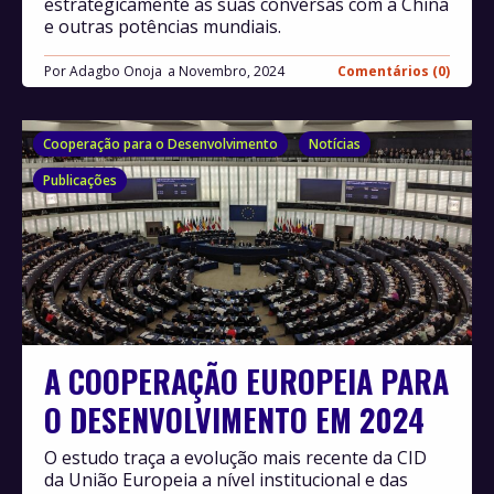
estrategicamente as suas conversas com a China
e outras potências mundiais.
Por
Adagbo Onoja
Novembro, 2024
Comentários (0)
Cooperação para o Desenvolvimento
Notícias
Publicações
A COOPERAÇÃO EUROPEIA PARA
O DESENVOLVIMENTO EM 2024
O estudo traça a evolução mais recente da CID
da União Europeia a nível institucional e das