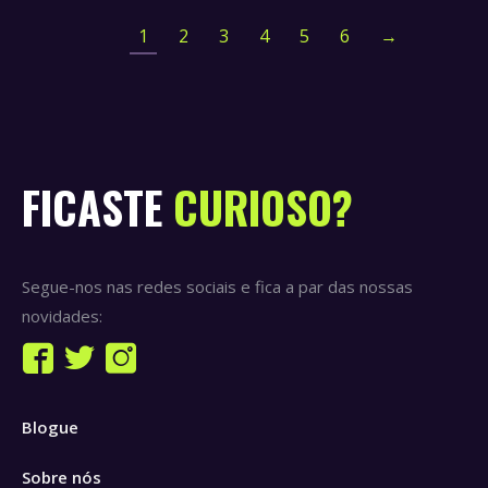
1
2
3
4
5
6
→
FICASTE
CURIOSO?
Segue-nos nas redes sociais e fica a par das nossas
novidades:
Find us on:
Facebook
Twitter
Instagram
page
page
page
Blogue
opens
opens
opens
in
in
in
Sobre nós
new
new
new