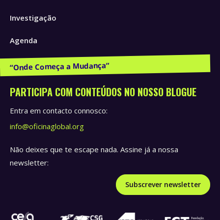
window
window
window
Investigação
Agenda
Publicações e Recursos
PARTICIPA COM CONTEÚDOS NO NOSSO BLOGUE
Entra em contacto connosco:
info@oficinaglobal.org
Não deixes que te escape nada. Assine já a nossa
newsletter:
Subscrever newsletter