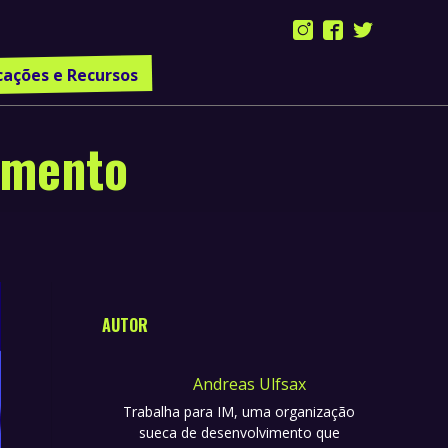
Instagram
Facebook
Twitter
page
page
page
cações e Recursos
opens
opens
opens
in
in
in
amento
new
new
new
window
window
window
AUTOR
Andreas Ulfsax
Trabalha para IM, uma organização
sueca de desenvolvimento que