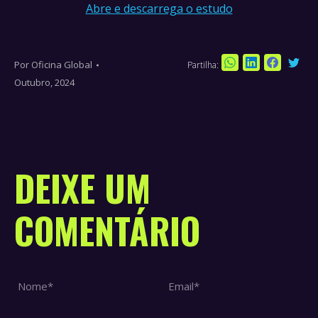
Abre e descarrega o estudo
Por
Oficina Global
Partilha:
Sha
Share
Share
Share
Outubro, 2024
on
on
on
on
Twi
WhatsApp
LinkedIn
Faceboo
DEIXE UM
COMENTÁRIO
Nome *
Email *