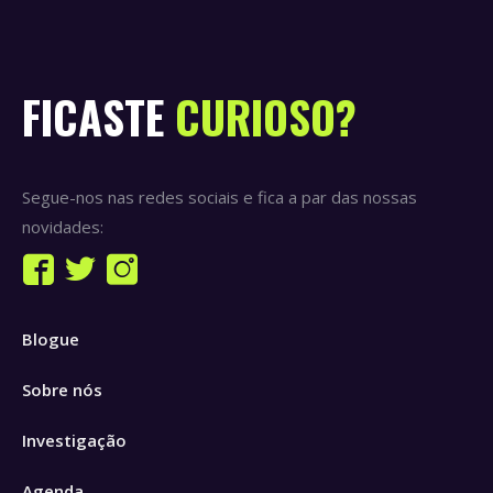
FICASTE
CURIOSO?
Segue-nos nas redes sociais e fica a par das nossas
novidades:
Find us on:
Facebook
Twitter
Instagram
page
page
page
Blogue
opens
opens
opens
in
in
in
Sobre nós
new
new
new
window
window
window
Investigação
Agenda