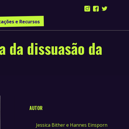
Instagram
Facebook
Twitter
page
page
page
cações e Recursos
opens
opens
opens
in
in
in
a da dissuasão da
new
new
new
window
window
window
AUTOR
Jessica Bither e Hannes Einsporn