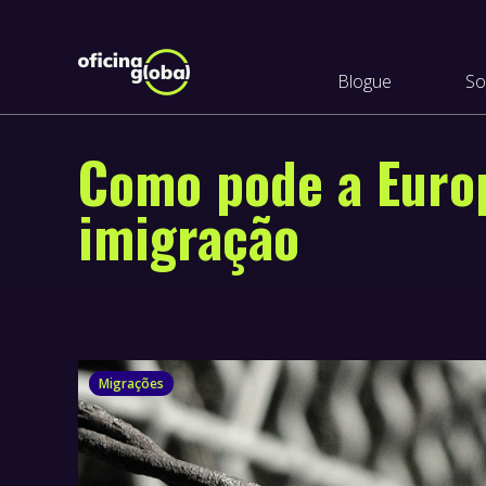
Blogue
So
Como pode a Europ
imigração
Migrações