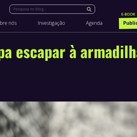
Search:
bre nós
Investigação
Agenda
Publi
a escapar à armadilh