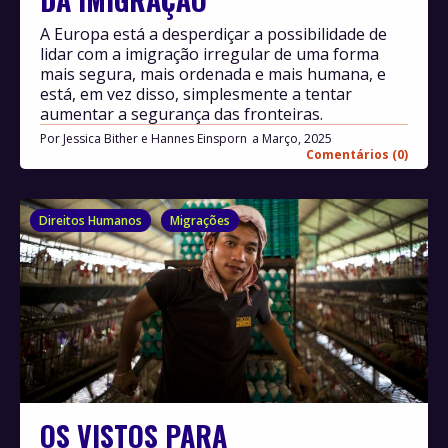
A Europa está a desperdiçar a possibilidade de
lidar com a imigração irregular de uma forma
mais segura, mais ordenada e mais humana, e
está, em vez disso, simplesmente a tentar
aumentar a segurança das fronteiras.
Por
Jessica Bither e Hannes Einsporn
Março, 2025
Comentários (0)
Direitos Humanos
Migrações
OS VISTOS PARA