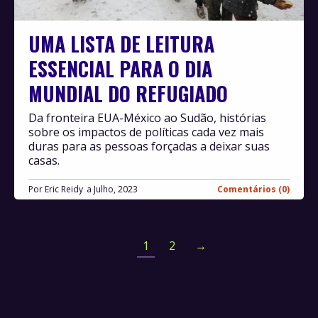
UMA LISTA DE LEITURA
ESSENCIAL PARA O DIA
MUNDIAL DO REFUGIADO
Da fronteira EUA-México ao Sudão, histórias
sobre os impactos de políticas cada vez mais
duras para as pessoas forçadas a deixar suas
casas.
Por
Eric Reidy
Julho, 2023
Comentários (0)
1
2
→