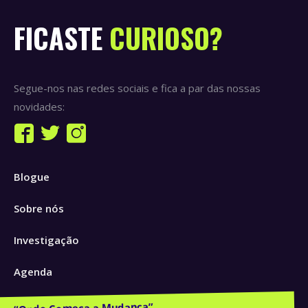
FICASTE
CURIOSO?
Segue-nos nas redes sociais e fica a par das nossas
novidades:
Find us on:
Facebook
Twitter
Instagram
page
page
page
Blogue
opens
opens
opens
in
in
in
Sobre nós
new
new
new
window
window
window
Investigação
Agenda
Publicações e Recursos