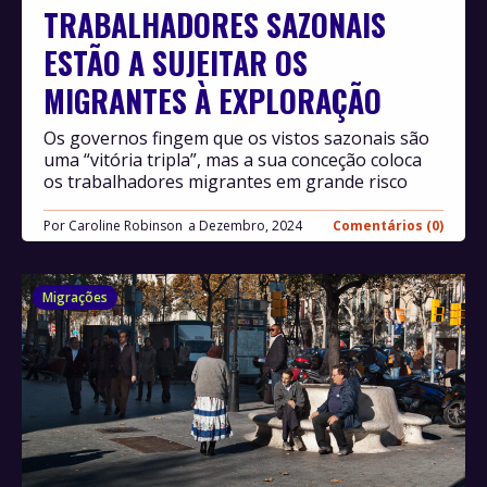
TRABALHADORES SAZONAIS
ESTÃO A SUJEITAR OS
MIGRANTES À EXPLORAÇÃO
Os governos fingem que os vistos sazonais são
uma “vitória tripla”, mas a sua conceção coloca
os trabalhadores migrantes em grande risco
Por
Caroline Robinson
Dezembro, 2024
Comentários (0)
Migrações