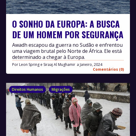
O SONHO DA EUROPA: A BUSCA
DE UM HOMEM POR SEGURANÇA
Awadh escapou da guerra no Sudão e enfrentou
uma viagem brutal pelo Norte de África. Ele está
determinado a chegar à Europa.
Por
Leon Spring e Siraaj Al Mughamir
Janeiro, 2024
Comentários (0)
Direitos Humanos
Migrações