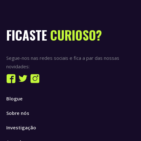
FICASTE
CURIOSO?
Segue-nos nas redes sociais e fica a par das nossas
novidades:
Find us on:
Facebook
Twitter
Instagram
page
page
page
Blogue
opens
opens
opens
in
in
in
Sobre nós
new
new
new
window
window
window
Investigação