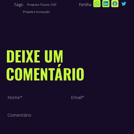
Tags:
Partilha:
Sha
Projetos Futuro CID
Share
Share
Share
on
Projetos Inovação
on
on
on
Twi
WhatsApp
LinkedIn
Faceboo
DEIXE UM
COMENTÁRIO
Nome *
Email *
Comentário