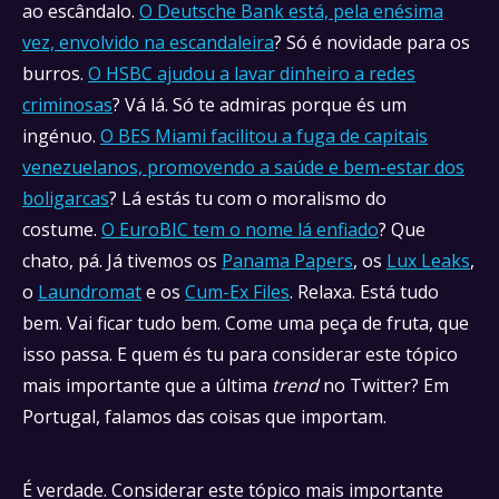
ao escândalo.
O Deutsche Bank está, pela enésima
vez, envolvido na escandaleira
? Só é novidade para os
burros.
O HSBC ajudou a lavar dinheiro a redes
criminosas
? Vá lá. Só te admiras porque és um
ingénuo.
O BES Miami facilitou a fuga de capitais
venezuelanos, promovendo a saúde e bem-estar dos
boligarcas
? Lá estás tu com o moralismo do
costume.
O EuroBIC tem o nome lá enfiado
? Que
chato, pá. Já tivemos os
Panama Papers
, os
Lux Leaks
,
o
Laundromat
e os
Cum-Ex Files
. Relaxa. Está tudo
bem. Vai ficar tudo bem. Come uma peça de fruta, que
isso passa. E quem és tu para considerar este tópico
mais importante que a última
trend
no Twitter? Em
Portugal, falamos das coisas que importam.
É verdade. Considerar este tópico mais importante