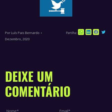
Por
Luís Pais Bernardo
Partilha:
Sha
Share
Share
Share
Dezembro, 2020
on
on
on
on
Twi
WhatsApp
LinkedIn
Faceboo
DEIXE UM
COMENTÁRIO
Nome *
Email *