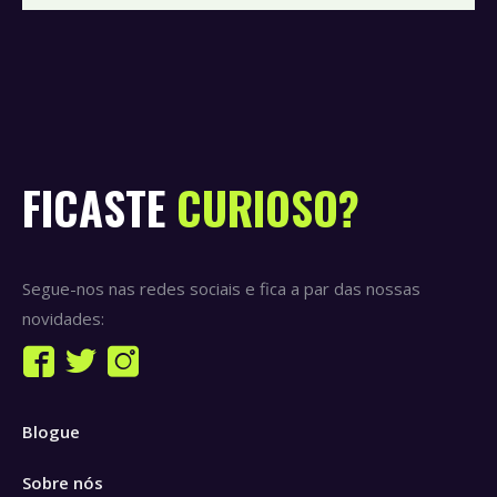
FICASTE
CURIOSO?
Segue-nos nas redes sociais e fica a par das nossas
novidades:
Find us on:
Facebook
Twitter
Instagram
page
page
page
Blogue
opens
opens
opens
in
in
in
Sobre nós
new
new
new