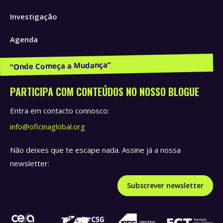
window
window
window
Investigação
Agenda
Publicações e Recursos
PARTICIPA COM CONTEÚDOS NO NOSSO BLOGUE
Entra em contacto connosco:
info@oficinaglobal.org
Não deixes que te escape nada. Assine já a nossa
newsletter:
Subscrever newsletter