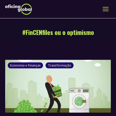
#FinCENfiles ou o optimismo
Economia e Finanças
Transformação