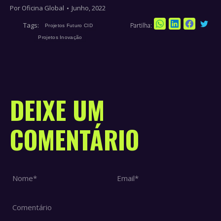
Por
Oficina Global
Junho, 2022
Tags:
Partilha:
Sha
Projetos Futuro CID
Share
Share
Share
on
Projetos Inovação
on
on
on
Twi
WhatsApp
LinkedIn
Faceboo
DEIXE UM
COMENTÁRIO
Nome *
Email *
Comentário