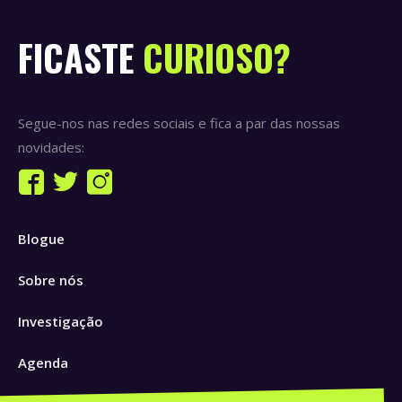
FICASTE
CURIOSO?
Segue-nos nas redes sociais e fica a par das nossas
novidades:
Find us on:
Facebook
Twitter
Instagram
page
page
page
Blogue
opens
opens
opens
in
in
in
Sobre nós
new
new
new
window
window
window
Investigação
Agenda