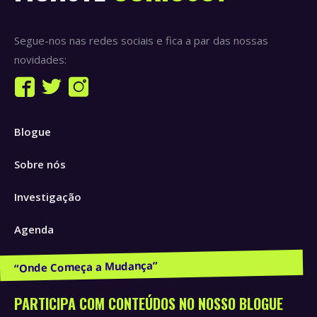
Segue-nos nas redes sociais e fica a par das nossas
novidades:
Find us on:
Facebook
Twitter
Instagram
page
page
page
Blogue
opens
opens
opens
in
in
in
Sobre nós
new
new
new
window
window
window
Investigação
Agenda
Publicações e Recursos
PARTICIPA COM CONTEÚDOS NO NOSSO BLOGUE