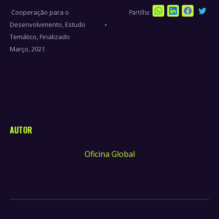
Cooperação para o
Partilha:
Sha
Share
Share
Share
Desenvolvimento
,
Estudo
on
on
on
on
Temático
,
Finalizado
Twi
WhatsApp
LinkedIn
Faceboo
Março, 2021
AUTOR
Oficina Global