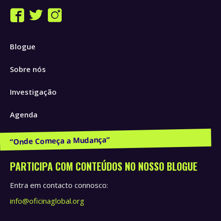
Find us on:
Facebook
Twitter
Instagram
page
page
page
Blogue
opens
opens
opens
in
in
in
Sobre nós
new
new
new
window
window
window
Investigação
Agenda
Publicações e Recursos
PARTICIPA COM CONTEÚDOS NO NOSSO BLOGUE
Entra em contacto connosco:
info@oficinaglobal.org