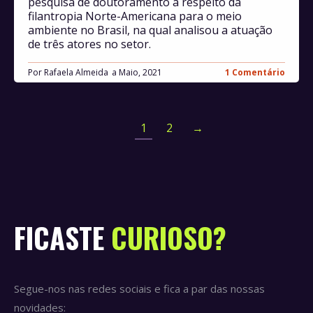
pesquisa de doutoramento à respeito da
filantropia Norte-Americana para o meio
ambiente no Brasil, na qual analisou a atuação
de três atores no setor.
Por
Rafaela Almeida
Maio, 2021
1 Comentário
1
2
→
FICASTE
CURIOSO?
Segue-nos nas redes sociais e fica a par das nossas
novidades: