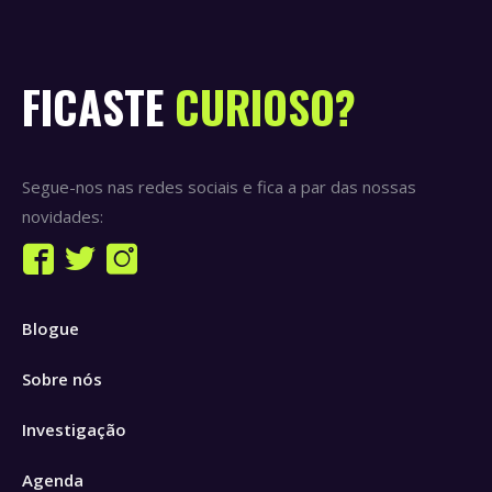
FICASTE
CURIOSO?
Segue-nos nas redes sociais e fica a par das nossas
novidades:
Find us on:
Facebook
Twitter
Instagram
page
page
page
Blogue
opens
opens
opens
in
in
in
Sobre nós
new
new
new
window
window
window
Investigação
Agenda