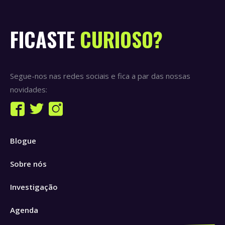
FICASTE
CURIOSO?
Segue-nos nas redes sociais e fica a par das nossas
novidades:
Find us on:
Facebook
Twitter
Instagram
page
page
page
Blogue
opens
opens
opens
in
in
in
Sobre nós
new
new
new
window
window
window
Investigação
Agenda