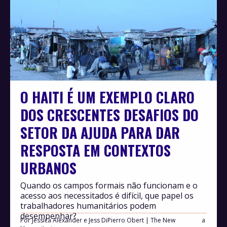
O HAITI É UM EXEMPLO CLARO
DOS CRESCENTES DESAFIOS DO
SETOR DA AJUDA PARA DAR
RESPOSTA EM CONTEXTOS
URBANOS
Quando os campos formais não funcionam e o
acesso aos necessitados é difícil, que papel os
trabalhadores humanitários podem
desempenhar?
Por
Jessica Alexander e Jess DiPierro Obert | The New