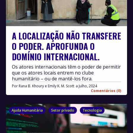
A LOCALIZAÇÃO NÃO TRANSFERE
O PODER. APROFUNDA O
DOMÍNIO INTERNACIONAL.
Os atores internacionais têm o poder de permitir
que os atores locais entrem no clube
humanitário – ou de mantê-los fora.
Por
Rana B. Khoury e Emily K. M. Scott
Julho, 2024
Comentários (0)
Ajuda Humanitária
Setor privado
Tecnologia