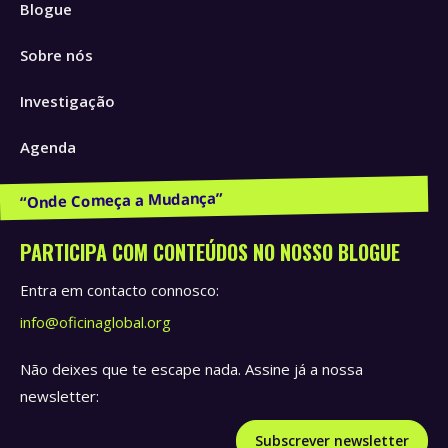
Blogue
opens
opens
opens
in
in
in
Sobre nós
new
new
new
window
window
window
Investigação
Agenda
Publicações e Recursos
PARTICIPA COM CONTEÚDOS NO NOSSO BLOGUE
Entra em contacto connosco:
info@oficinaglobal.org
Não deixes que te escape nada. Assine já a nossa
newsletter:
Subscrever newsletter