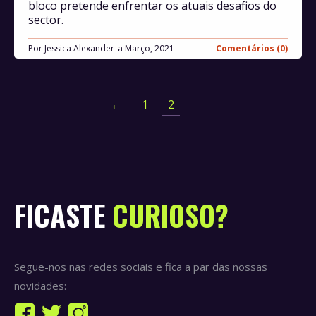
bloco pretende enfrentar os atuais desafios do
sector.
Por
Jessica Alexander
Março, 2021
Comentários (0)
←
1
2
FICASTE
CURIOSO?
Segue-nos nas redes sociais e fica a par das nossas
novidades:
Find us on: