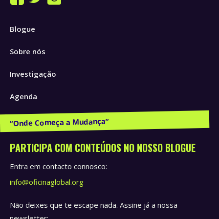
Facebook
Twitter
Instagram
page
page
page
Blogue
opens
opens
opens
in
in
in
Sobre nós
new
new
new
window
window
window
Investigação
Agenda
Publicações e Recursos
PARTICIPA COM CONTEÚDOS NO NOSSO BLOGUE
Entra em contacto connosco:
info@oficinaglobal.org
Não deixes que te escape nada. Assine já a nossa
newsletter: