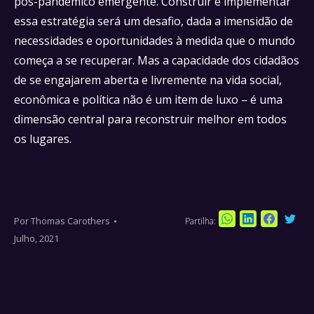
pós-pandêmico emergente. Construir e implementar
essa estratégia será um desafio, dada a imensidão de
necessidades e oportunidades à medida que o mundo
começa a se recuperar. Mas a capacidade dos cidadãos
de se engajarem aberta e livremente na vida social,
econômica e política não é um item de luxo – é uma
dimensão central para reconstruir melhor em todos
os lugares.
Por
Thomas Carothers
Partilha:
Sha
Share
Share
Share
Julho, 2021
on
on
on
on
Twi
WhatsApp
LinkedIn
Faceboo