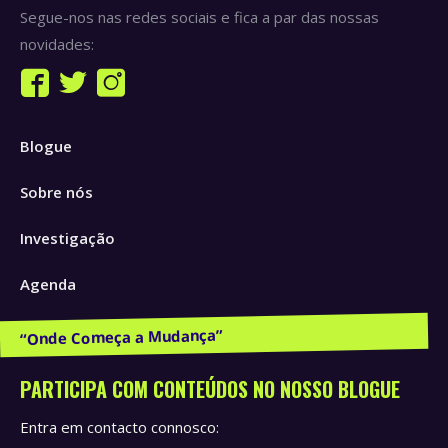
Segue-nos nas redes sociais e fica a par das nossas
novidades:
Find us on:
Facebook
Twitter
Instagram
page
page
page
Blogue
opens
opens
opens
in
in
in
Sobre nós
new
new
new
window
window
window
Investigação
Agenda
Publicações e Recursos
PARTICIPA COM CONTEÚDOS NO NOSSO BLOGUE
Entra em contacto connosco: