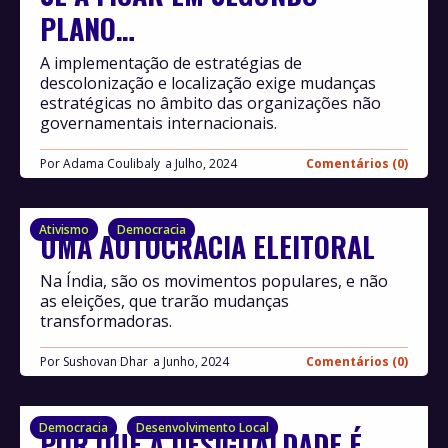
PLANO…
A implementação de estratégias de
descolonização e localização exige mudanças
estratégicas no âmbito das organizações não
governamentais internacionais.
Por
Adama Coulibaly
Julho, 2024
Comentários (0)
Ativismo
Democracia
UMA AUTOCRACIA ELEITORAL
Na Índia, são os movimentos populares, e não
as eleições, que trarão mudanças
transformadoras.
Por
Sushovan Dhar
Junho, 2024
Comentários (0)
Democracia
Desenvolvimento Local
POR QUE A DESIGUALDADE É