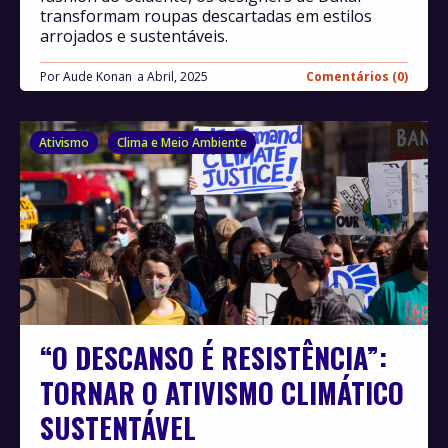
transformam roupas descartadas em estilos
arrojados e sustentáveis.
Por
Aude Konan
Abril, 2025
Comentários (0)
Ativismo
Clima e Meio Ambiente
“O DESCANSO É RESISTÊNCIA”:
TORNAR O ATIVISMO CLIMÁTICO
SUSTENTÁVEL