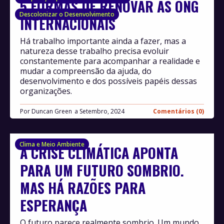
5 FORMAS DE RENOVAR AS ONG
Descolonizar o Desenvolvimento
INTERNACIONAIS
Há trabalho importante ainda a fazer, mas a
natureza desse trabalho precisa evoluir
constantemente para acompanhar a realidade e
mudar a compreensão da ajuda, do
desenvolvimento e dos possíveis papéis dessas
organizações.
Por
Duncan Green
Setembro, 2024
Comentários (0)
Clima e Meio Ambiente
A CRISE CLIMÁTICA APONTA
PARA UM FUTURO SOMBRIO.
MAS HÁ RAZÕES PARA
ESPERANÇA
O futuro parece realmente sombrio. Um mundo