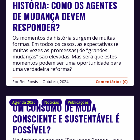
HISTÓRIA: COMO OS AGENTES
DE MUDANÇA DEVEM
RESPONDER?
Os momentos da história surgem de muitas
formas. Em todos os casos, as expectativas (e
muitas vezes as promessas) de “grandes
mudanças” são elevadas. Mas será que estes
momentos podem ser uma oportunidade para
uma verdadeira reforma?
Por
Ben Powis
Outubro, 2024
Comentários (0)
Agenda 2030
Notícias
Publicações
UM CONSUMO DE MODA
CONSCIENTE E SUSTENTÁVEL É
POSSÍVEL?