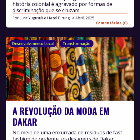
história colonial é agravado por formas de
discriminação que se cruzam.
Por
Lurit Yugusuk e Hazel Birungi
Abril, 2025
Comentários (0)
Desenvolvimento Local
Transformação
A REVOLUÇÃO DA MODA EM
DAKAR
No meio de uma enxurrada de resíduos de fast
fashion do ocidente, os designers de Dakar