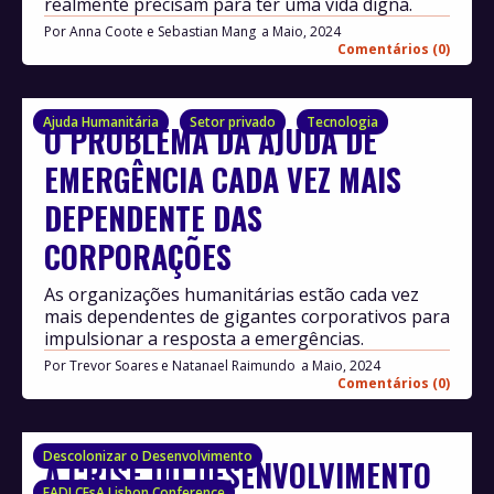
realmente precisam para ter uma vida digna.
Por
Anna Coote e Sebastian Mang
Maio, 2024
Comentários (0)
Ajuda Humanitária
Setor privado
Tecnologia
O PROBLEMA DA AJUDA DE
EMERGÊNCIA CADA VEZ MAIS
DEPENDENTE DAS
CORPORAÇÕES
As organizações humanitárias estão cada vez
mais dependentes de gigantes corporativos para
impulsionar a resposta a emergências.
Por
Trevor Soares e Natanael Raimundo
Maio, 2024
Comentários (0)
Descolonizar o Desenvolvimento
A CRISE DO DESENVOLVIMENTO
EADI CEsA Lisbon Conference