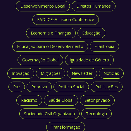
Desenvolvimento Local
Direitos Humanos
EADI CEsA Lisbon Conference
Economia e Finanças
Educação
Educação para o Desenvolvimento
Filantropia
Governação Global
Igualdade de Género
Inovação
Migrações
Newsletter
Notícias
Paz
Pobreza
Política Social
Publicações
Racismo
Saúde Global
Setor privado
Sociedade Civil Organizada
Tecnologia
Transformação