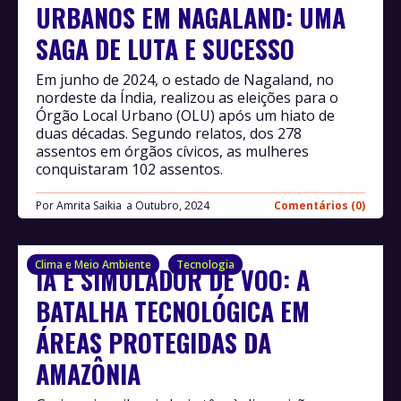
URBANOS EM NAGALAND: UMA
SAGA DE LUTA E SUCESSO
Em junho de 2024, o estado de Nagaland, no
nordeste da Índia, realizou as eleições para o
Órgão Local Urbano (OLU) após um hiato de
duas décadas. Segundo relatos, dos 278
assentos em órgãos cívicos, as mulheres
conquistaram 102 assentos.
Por
Amrita Saikia
Outubro, 2024
Comentários (0)
Clima e Meio Ambiente
Tecnologia
IA E SIMULADOR DE VOO: A
BATALHA TECNOLÓGICA EM
ÁREAS PROTEGIDAS DA
AMAZÔNIA