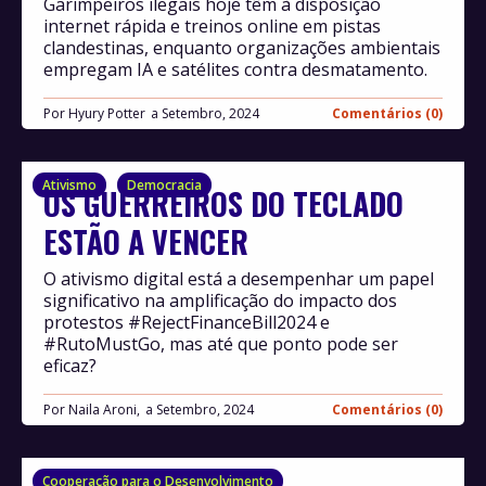
Garimpeiros ilegais hoje têm à disposição
internet rápida e treinos online em pistas
clandestinas, enquanto organizações ambientais
empregam IA e satélites contra desmatamento.
Por
Hyury Potter
Setembro, 2024
Comentários (0)
Ativismo
Democracia
OS GUERREIROS DO TECLADO
ESTÃO A VENCER
O ativismo digital está a desempenhar um papel
significativo na amplificação do impacto dos
protestos #RejectFinanceBill2024 e
#RutoMustGo, mas até que ponto pode ser
eficaz?
Por
Naila Aroni,
Setembro, 2024
Comentários (0)
Cooperação para o Desenvolvimento