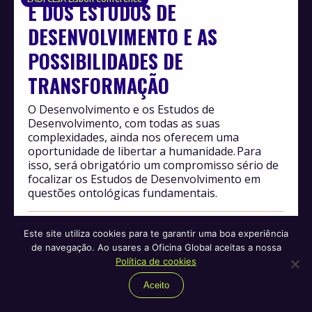
E DOS ESTUDOS DE
DESENVOLVIMENTO E AS
POSSIBILIDADES DE
TRANSFORMAÇÃO
O Desenvolvimento e os Estudos de
Desenvolvimento, com todas as suas
complexidades, ainda nos oferecem uma
oportunidade de libertar a humanidade. Para
isso, será obrigatório um compromisso sério de
focalizar os Estudos de Desenvolvimento em
questões ontológicas fundamentais.
Por
Sebeka Richard Plaatjie
Abril, 2024
Comentários (0)
Este site utiliza cookies para te garantir uma boa experiência
de navegação. Ao usares a Oficina Global aceitas a nossa
Política de cookies
Migrações
UM ETERNO MIGRANTE? O
Aceito
PERTENCIMENTO DOS CIGANOS