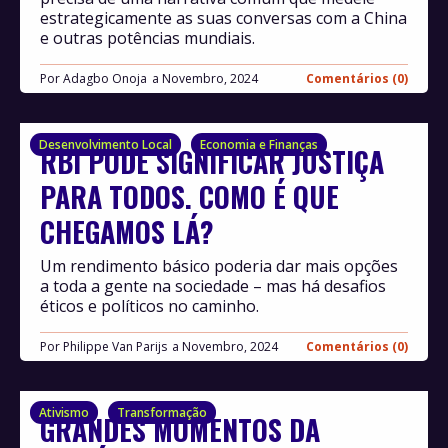
estrategicamente as suas conversas com a China
e outras potências mundiais.
Por
Adagbo Onoja
Novembro, 2024
Comentários (0)
Desenvolvimento Local
Economia e Finanças
RBI PODE SIGNIFICAR JUSTIÇA
PARA TODOS. COMO É QUE
CHEGAMOS LÁ?
Um rendimento básico poderia dar mais opções
a toda a gente na sociedade – mas há desafios
éticos e políticos no caminho.
Por
Philippe Van Parijs
Novembro, 2024
Comentários (0)
Ativismo
Transformação
GRANDES MOMENTOS DA