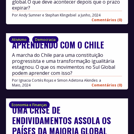
global. O que deve acontecer depois que o prazo
expirar?
Por
Andy Sumner e Stephan Klingebiel
Junho, 2024
Comentários (0)
Ativismo
Democracia
APRENDENDO COM O CHILE
A marcha do Chile para uma constituição
progressista e uma transformação igualitária
estagnou. O que os movimentos no Sul Global
podem aprender com isso?
Por
Ignacia Cortés Rojas e Simon Adetona Akindes
Maio, 2024
Comentários (0)
Economia e Finanças
UMA CRISE DE
ENDIVIDAMENTOS ASSOLA OS
PAÍSES DA MAIORIA GLOBAL