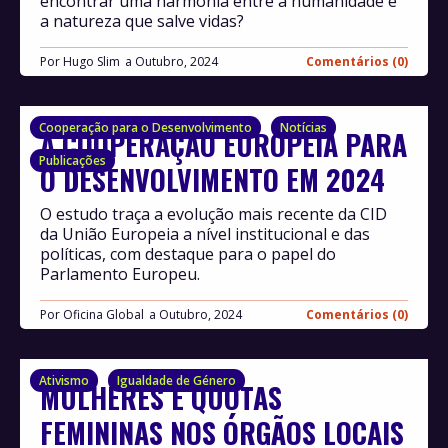
encontrar uma harmonia entre a humanidade e
a natureza que salve vidas?
Por
Hugo Slim
Outubro, 2024
Comentários (0)
Cooperação para o Desenvolvimento
Notícias
A COOPERAÇÃO EUROPEIA PARA
Publicações
O DESENVOLVIMENTO EM 2024
O estudo traça a evolução mais recente da CID
da União Europeia a nível institucional e das
políticas, com destaque para o papel do
Parlamento Europeu.
Por
Oficina Global
Outubro, 2024
Comentários (0)
Ativismo
Igualdade de Género
MULHERES E QUOTAS
FEMININAS NOS ÓRGÃOS LOCAIS