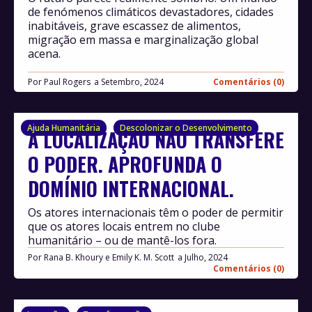
de fenómenos climáticos devastadores, cidades
inabitáveis, grave escassez de alimentos,
migração em massa e marginalização global
acena.
Por
Paul Rogers
Setembro, 2024
Comentários (0)
Ajuda Humanitária
Descolonizar o Desenvolvimento
A LOCALIZAÇÃO NÃO TRANSFERE
O PODER. APROFUNDA O
DOMÍNIO INTERNACIONAL.
Os atores internacionais têm o poder de permitir
que os atores locais entrem no clube
humanitário – ou de mantê-los fora.
Por
Rana B. Khoury e Emily K. M. Scott
Julho, 2024
Comentários (0)