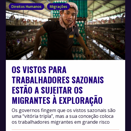
Direitos Humanos
Migrações
OS VISTOS PARA
TRABALHADORES SAZONAIS
ESTÃO A SUJEITAR OS
MIGRANTES À EXPLORAÇÃO
Os governos fingem que os vistos sazonais são
uma “vitória tripla”, mas a sua conceção coloca
os trabalhadores migrantes em grande risco