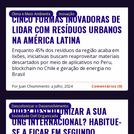
Clima e Meio Ambiente
Inovação
CINCO FORMAS INOVADORAS DE
LIDAR COM RESÍDUOS URBANOS
NA AMÉRICA LATINA
Enquanto 45% dos resíduos da região acaba em
lixões, iniciativas buscam reaproveitar materiais
descartados por meio de aplicativos no Peru,
blockchain no Chile e geração de energia no
Brasil
Por
Juan Chiummiento
Julho, 2024
Comentários (0)
Descolonizar o Desenvolvimento
QUER DESCOLONIZAR A SUA
Sociedade Civil Organizada
ONG INTERNACIONAL? HABITUE-
SE A FICAR EM SEGUNDO