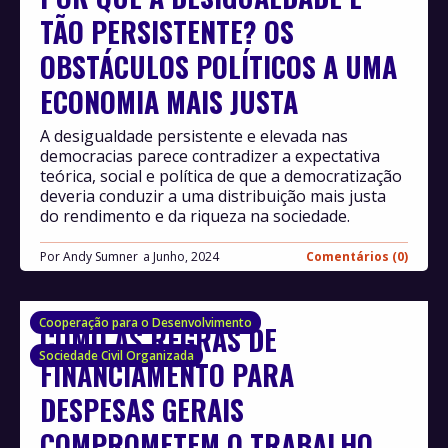
TÃO PERSISTENTE? OS
OBSTÁCULOS POLÍTICOS A UMA
ECONOMIA MAIS JUSTA
A desigualdade persistente e elevada nas
democracias parece contradizer a expectativa
teórica, social e política de que a democratização
deveria conduzir a uma distribuição mais justa
do rendimento e da riqueza na sociedade.
Por
Andy Sumner
Junho, 2024
Comentários (0)
Cooperação para o Desenvolvimento
COMO AS REGRAS DE
Sociedade Civil Organizada
FINANCIAMENTO PARA
DESPESAS GERAIS
COMPROMETEM O TRABALHO