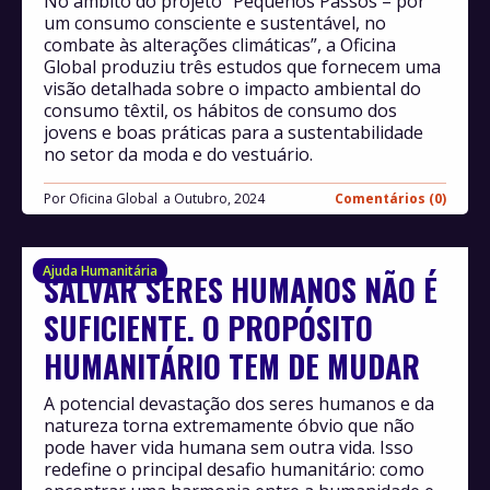
No âmbito do projeto “Pequenos Passos – por
um consumo consciente e sustentável, no
combate às alterações climáticas”, a Oficina
Global produziu três estudos que fornecem uma
visão detalhada sobre o impacto ambiental do
consumo têxtil, os hábitos de consumo dos
jovens e boas práticas para a sustentabilidade
no setor da moda e do vestuário.
Por
Oficina Global
Outubro, 2024
Comentários (0)
Ajuda Humanitária
SALVAR SERES HUMANOS NÃO É
SUFICIENTE. O PROPÓSITO
HUMANITÁRIO TEM DE MUDAR
A potencial devastação dos seres humanos e da
natureza torna extremamente óbvio que não
pode haver vida humana sem outra vida. Isso
redefine o principal desafio humanitário: como