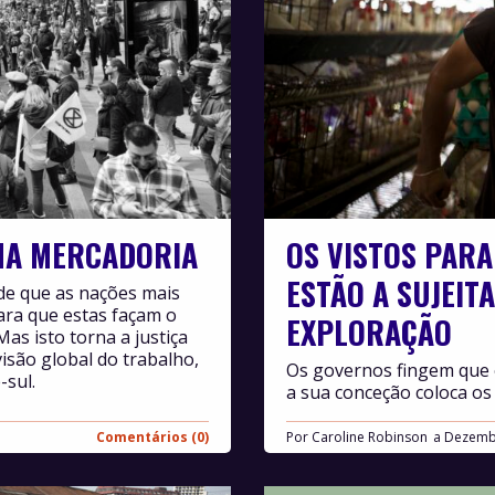
UMA MERCADORIA
OS VISTOS PAR
ESTÃO A SUJEIT
nde que as nações mais
ra que estas façam o
EXPLORAÇÃO
Mas isto torna a justiça
isão global do trabalho,
Os governos fingem que o
-sul.
a sua conceção coloca os
Comentários (0)
Por
Caroline Robinson
Dezemb