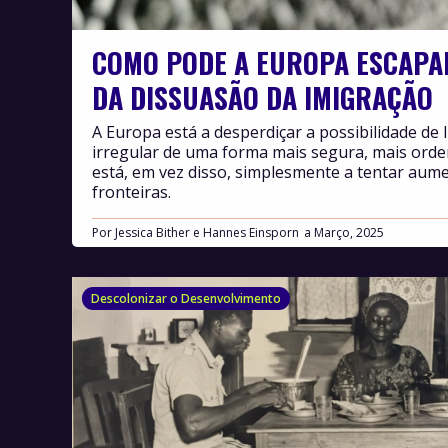
COMO PODE A EUROPA ESCAPA
DA DISSUASÃO DA IMIGRAÇÃO
A Europa está a desperdiçar a possibilidade de 
irregular de uma forma mais segura, mais ord
está, em vez disso, simplesmente a tentar aum
fronteiras.
Por
Jessica Bither e Hannes Einsporn
Março, 2025
Descolonizar o Desenvolvimento