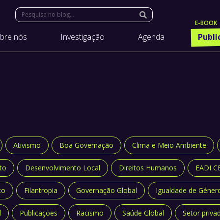
Search:
bre nós
Investigação
Agenda
Publi
Ativismo
Boa Governação
Clima e Meio Ambiente
to
Desenvolvimento Local
Direitos Humanos
EADI C
to
Filantropia
Governação Global
Igualdade de Géner
l
Publicações
Racismo
Saúde Global
Setor priva