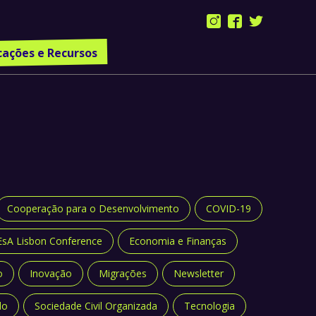
Instagram
Facebook
Twitter
page
page
page
cações e Recursos
opens
opens
opens
in
in
in
new
new
new
window
window
window
Cooperação para o Desenvolvimento
COVID-19
EsA Lisbon Conference
Economia e Finanças
o
Inovação
Migrações
Newsletter
do
Sociedade Civil Organizada
Tecnologia