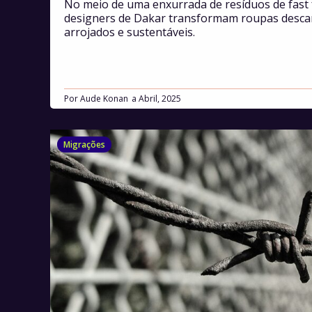
No meio de uma enxurrada de resíduos de fast 
designers de Dakar transformam roupas descar
arrojados e sustentáveis.
Por
Aude Konan
Abril, 2025
Migrações