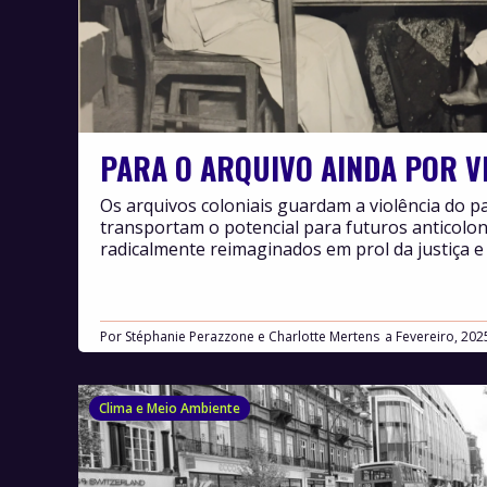
PARA O ARQUIVO AINDA POR V
Os arquivos coloniais guardam a violência do
transportam o potencial para futuros anticolon
radicalmente reimaginados em prol da justiça e 
Por
Stéphanie Perazzone e Charlotte Mertens
Fevereiro, 202
Clima e Meio Ambiente