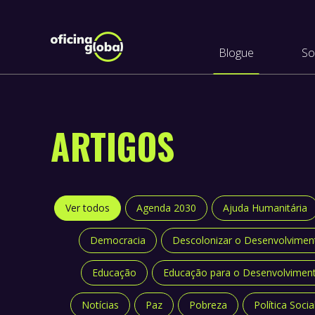
Blogue
So
ARTIGOS
Ver todos
Agenda 2030
Ajuda Humanitária
Democracia
Descolonizar o Desenvolvimen
Educação
Educação para o Desenvolvimen
Notícias
Paz
Pobreza
Política Socia