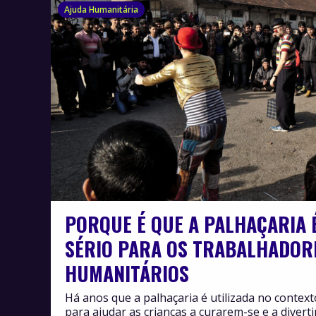
Ajuda Humanitária
PORQUE É QUE A PALHAÇARIA 
SÉRIO PARA OS TRABALHADOR
HUMANITÁRIOS
Há anos que a palhaçaria é utilizada no context
para ajudar as crianças a curarem-se e a diver