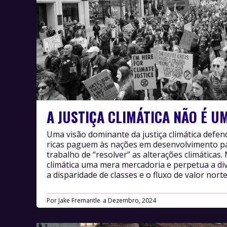
A JUSTIÇA CLIMÁTICA NÃO É 
Uma visão dominante da justiça climática defe
ricas paguem às nações em desenvolvimento pa
trabalho de “resolver” as alterações climáticas. 
climática uma mera mercadoria e perpetua a div
a disparidade de classes e o fluxo de valor norte
Por
Jake Fremantle
Dezembro, 2024