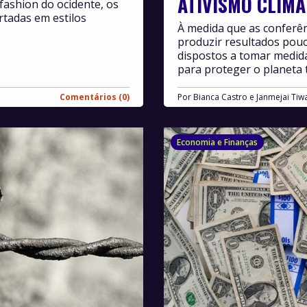
ATIVISMO CLIMÁ
fashion do ocidente, os
tadas em estilos
À medida que as conferên
produzir resultados pou
dispostos a tomar medidas
para proteger o planeta 
Comentários (0)
Por
Bianca Castro e Janmejai Tiwa
Economia e Finanças