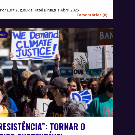
Por
Lurit Yugusuk e Hazel Birungi
Abril, 2025
Comentários (0)
nte
RESISTÊNCIA”: TORNAR O