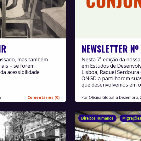
IR
NEWSLETTER Nº 
 passado, mas também
Nesta 7ª edição da noss
iais – se forem
em Estudos de Desenvolvi
da acessibilidade.
Lisboa, Raquel Serdoura 
ONGD a partilharem suas 
que desenvolvemos em c
5
Comentários (0)
Por
Oficina Global
Dezembro, 
Direitos Humanos
Migraçõe