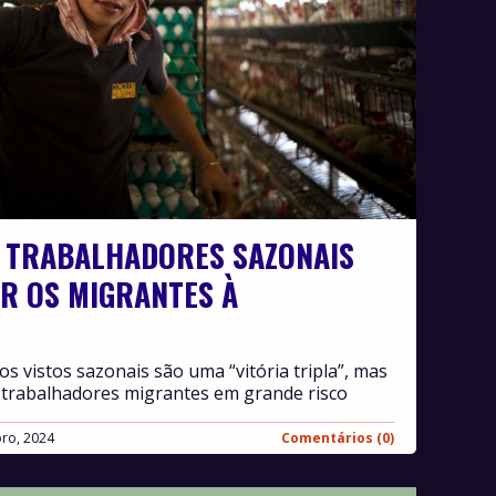
A TRABALHADORES SAZONAIS
AR OS MIGRANTES À
s vistos sazonais são uma “vitória tripla”, mas
 trabalhadores migrantes em grande risco
ro, 2024
Comentários (0)