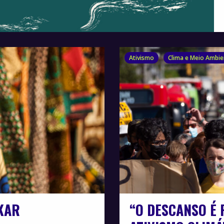
Ativismo
Clima e Meio Ambie
KAR
“O DESCANSO É 