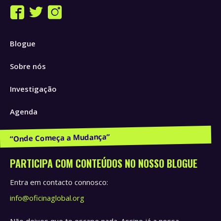
Find us on:
Facebook
Twitter
Instagram
page
page
page
Blogue
opens
opens
opens
in
in
in
Sobre nós
new
new
new
window
window
window
Investigação
Agenda
Publicações e Recursos
PARTICIPA COM CONTEÚDOS NO NOSSO BLOGUE
Entra em contacto connosco:
info@oficinaglobal.org