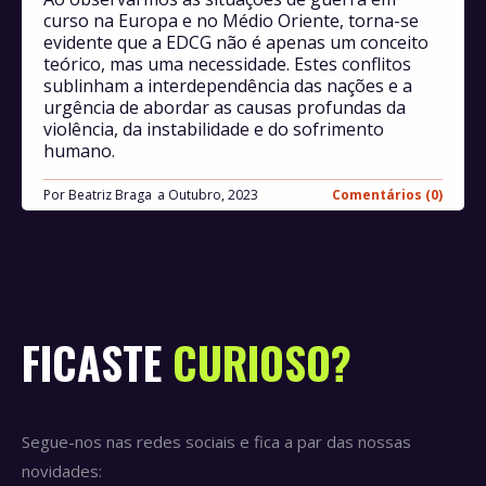
curso na Europa e no Médio Oriente, torna-se
evidente que a EDCG não é apenas um conceito
teórico, mas uma necessidade. Estes conflitos
sublinham a interdependência das nações e a
urgência de abordar as causas profundas da
violência, da instabilidade e do sofrimento
humano.
Por
Beatriz Braga
Outubro, 2023
Comentários (0)
FICASTE
CURIOSO?
Segue-nos nas redes sociais e fica a par das nossas
novidades: