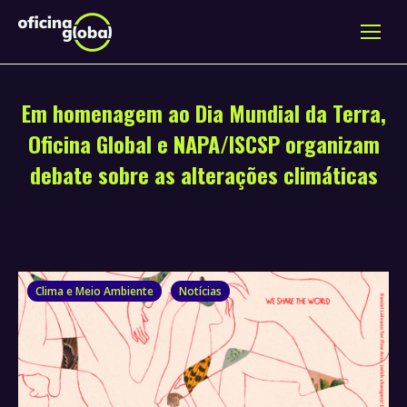
Em homenagem ao Dia Mundial da Terra,
Oficina Global e NAPA/ISCSP organizam
debate sobre as alterações climáticas
Clima e Meio Ambiente
Notícias