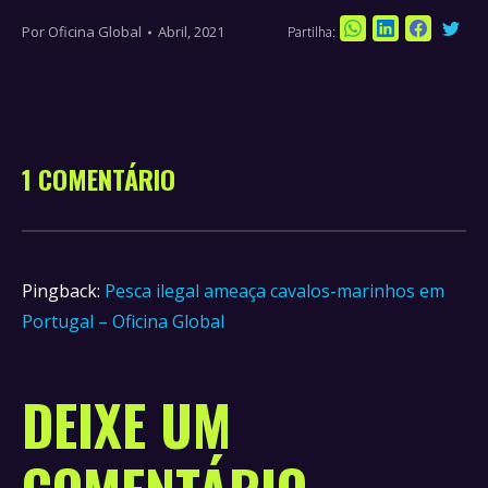
Por
Oficina Global
Abril, 2021
Partilha:
Sha
Share
Share
Share
on
on
on
on
Twi
WhatsApp
LinkedIn
Faceboo
1 COMENTÁRIO
Pingback:
Pesca ilegal ameaça cavalos-marinhos em
Portugal – Oficina Global
DEIXE UM