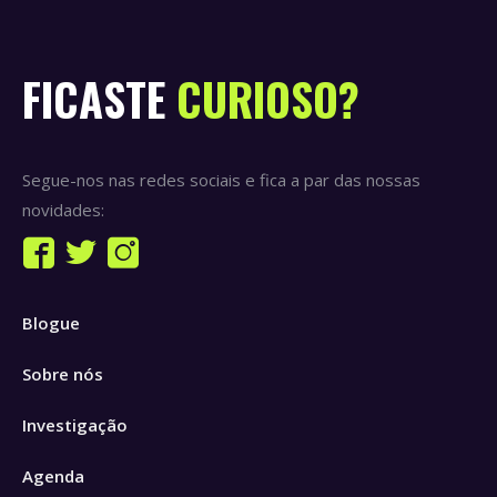
FICASTE
CURIOSO?
Segue-nos nas redes sociais e fica a par das nossas
novidades:
Find us on:
Facebook
Twitter
Instagram
page
page
page
Blogue
opens
opens
opens
in
in
in
Sobre nós
new
new
new
window
window
window
Investigação
Agenda