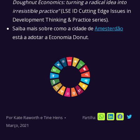
Doughnut Economics: turning a radical idea into
irresistible practice”
(LSE ID Cutting Edge Issues in
Development Thinking & Practice series).
Saiba mais sobre como a cidade de
Amesterdão
está a adotar a Economia Donut.
Por
Kate Raworth e Tine Hens
Partilha:
Sha
Share
Share
Share
Março, 2021
on
on
on
on
Twi
WhatsApp
LinkedIn
Faceboo