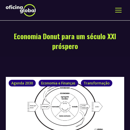
Economia Donut para um século XXI
próspero
Agenda 2030
Economia e Finanças
Transformação