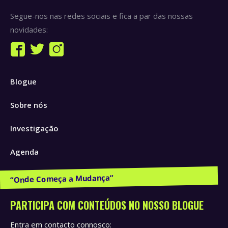
Segue-nos nas redes sociais e fica a par das nossas
novidades:
Find us on:
Facebook
Twitter
Instagram
page
page
page
Blogue
opens
opens
opens
in
in
in
Sobre nós
new
new
new
window
window
window
Investigação
Agenda
Publicações e Recursos
PARTICIPA COM CONTEÚDOS NO NOSSO BLOGUE
Entra em contacto connosco: