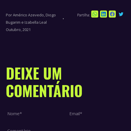
Por
Américo Azevedo, Diogo
Partilha:
Sha
Share
Share
Share
Bugarim e Izabella Leal
on
on
on
on
Outubro, 2021
Twi
WhatsApp
LinkedIn
Faceboo
DEIXE UM
COMENTÁRIO
Nome *
Email *
Comentário