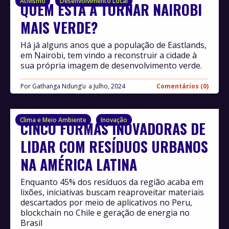
Ativismo
Desenvolvimento Local
QUEM ESTÁ A TORNAR NAIROBI
MAIS VERDE?
Há já alguns anos que a população de Eastlands,
em Nairobi, tem vindo a reconstruir a cidade à
sua própria imagem de desenvolvimento verde.
Por
Gathanga Ndung’u
Julho, 2024
Comentários (0)
Clima e Meio Ambiente
Inovação
CINCO FORMAS INOVADORAS DE
LIDAR COM RESÍDUOS URBANOS
NA AMÉRICA LATINA
Enquanto 45% dos resíduos da região acaba em
lixões, iniciativas buscam reaproveitar materiais
descartados por meio de aplicativos no Peru,
blockchain no Chile e geração de energia no
Brasil