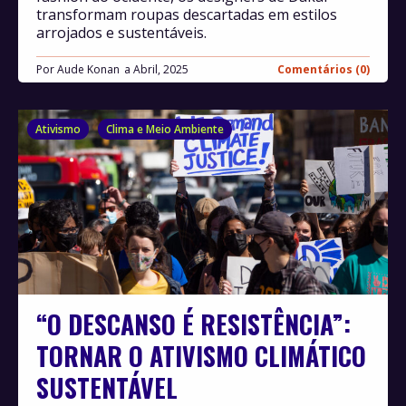
transformam roupas descartadas em estilos
arrojados e sustentáveis.
Por
Aude Konan
Abril, 2025
Comentários (0)
Ativismo
Clima e Meio Ambiente
“O DESCANSO É RESISTÊNCIA”:
TORNAR O ATIVISMO CLIMÁTICO
SUSTENTÁVEL