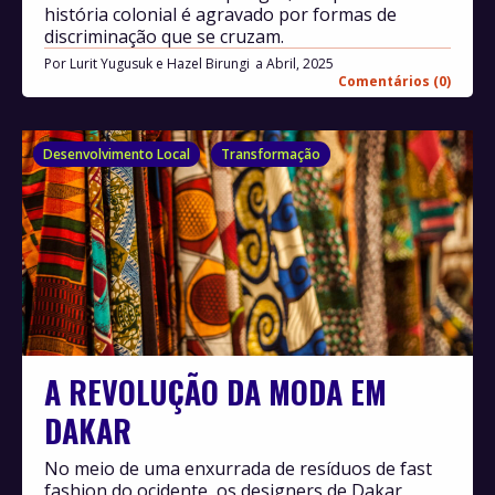
história colonial é agravado por formas de
discriminação que se cruzam.
Por
Lurit Yugusuk e Hazel Birungi
Abril, 2025
Comentários (0)
Desenvolvimento Local
Transformação
A REVOLUÇÃO DA MODA EM
DAKAR
No meio de uma enxurrada de resíduos de fast
fashion do ocidente, os designers de Dakar