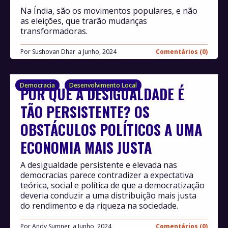
Na Índia, são os movimentos populares, e não
as eleições, que trarão mudanças
transformadoras.
Por
Sushovan Dhar
Junho, 2024
Comentários (0)
Democracia
Desenvolvimento Local
POR QUE A DESIGUALDADE É
TÃO PERSISTENTE? OS
OBSTÁCULOS POLÍTICOS A UMA
ECONOMIA MAIS JUSTA
A desigualdade persistente e elevada nas
democracias parece contradizer a expectativa
teórica, social e política de que a democratização
deveria conduzir a uma distribuição mais justa
do rendimento e da riqueza na sociedade.
Por
Andy Sumner
Junho, 2024
Comentários (0)