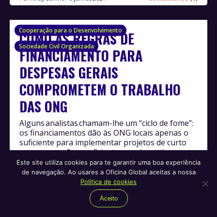
Cooperação para o Desenvolvimento
COMO AS REGRAS DE
Sociedade Civil Organizada
FINANCIAMENTO PARA
DESPESAS GERAIS
COMPROMETEM O TRABALHO
DAS ONG
Alguns analistas chamam-lhe um “ciclo de fome”:
os financiamentos dão às ONG locais apenas o
suficiente para implementar projetos de curto
prazo, mas não o suficiente para investir em
melhorar e se tornar financeiramente
Este site utiliza cookies para te garantir uma boa experiência
independentes.
de navegação. Ao usares a Oficina Global aceitas a nossa
Política de cookies
Por
Zach Theiler
Junho, 2024
Comentários (0)
Aceito