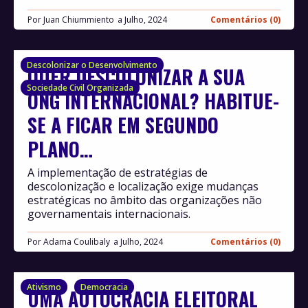
Por
Juan Chiummiento
Julho, 2024
Comentários (0)
Descolonizar o Desenvolvimento
QUER DESCOLONIZAR A SUA
Sociedade Civil Organizada
ONG INTERNACIONAL? HABITUE-
SE A FICAR EM SEGUNDO
PLANO…
A implementação de estratégias de
descolonização e localização exige mudanças
estratégicas no âmbito das organizações não
governamentais internacionais.
Por
Adama Coulibaly
Julho, 2024
Comentários (0)
Ativismo
Democracia
UMA AUTOCRACIA ELEITORAL