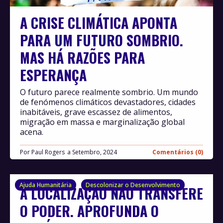
A CRISE CLIMÁTICA APONTA
PARA UM FUTURO SOMBRIO.
MAS HÁ RAZÕES PARA
ESPERANÇA
O futuro parece realmente sombrio. Um mundo
de fenómenos climáticos devastadores, cidades
inabitáveis, grave escassez de alimentos,
migração em massa e marginalização global
acena.
Por
Paul Rogers
Setembro, 2024
Comentários (0)
Ajuda Humanitária
Descolonizar o Desenvolvimento
A LOCALIZAÇÃO NÃO TRANSFERE
O PODER. APROFUNDA O