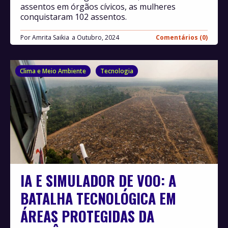
assentos em órgãos cívicos, as mulheres
conquistaram 102 assentos.
Por
Amrita Saikia
Outubro, 2024
Comentários (0)
Clima e Meio Ambiente
Tecnologia
IA E SIMULADOR DE VOO: A
BATALHA TECNOLÓGICA EM
ÁREAS PROTEGIDAS DA