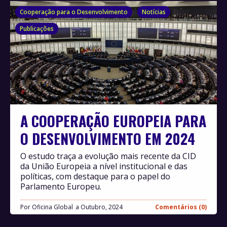
Cooperação para o Desenvolvimento
Notícias
Publicações
A COOPERAÇÃO EUROPEIA PARA
O DESENVOLVIMENTO EM 2024
O estudo traça a evolução mais recente da CID
da União Europeia a nível institucional e das
políticas, com destaque para o papel do
Parlamento Europeu.
Por
Oficina Global
Outubro, 2024
Comentários (0)