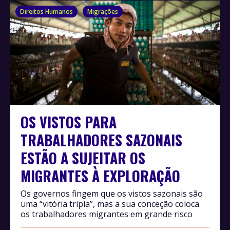
Direitos Humanos
Migrações
OS VISTOS PARA
TRABALHADORES SAZONAIS
ESTÃO A SUJEITAR OS
MIGRANTES À EXPLORAÇÃO
Os governos fingem que os vistos sazonais são
uma “vitória tripla”, mas a sua conceção coloca
os trabalhadores migrantes em grande risco