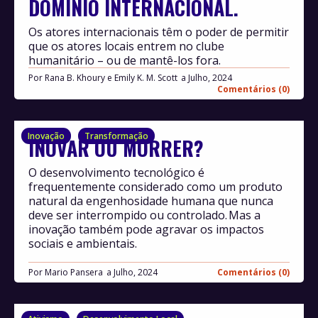
DOMÍNIO INTERNACIONAL.
Os atores internacionais têm o poder de permitir
que os atores locais entrem no clube
humanitário – ou de mantê-los fora.
Por
Rana B. Khoury e Emily K. M. Scott
Julho, 2024
Comentários (0)
Inovação
Transformação
INOVAR OU MORRER?
O desenvolvimento tecnológico é
frequentemente considerado como um produto
natural da engenhosidade humana que nunca
deve ser interrompido ou controlado. Mas a
inovação também pode agravar os impactos
sociais e ambientais.
Por
Mario Pansera
Julho, 2024
Comentários (0)