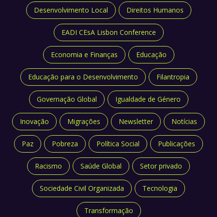
Desenvolvimento Local
Direitos Humanos
EADI CEsA Lisbon Conference
Economia e Finanças
Educação
Educação para o Desenvolvimento
Filantropia
Governação Global
Igualdade de Género
Inovação
Migrações
Newsletter
Notícias
Paz
Pobreza
Política Social
Publicações
Racismo
Saúde Global
Setor privado
Sociedade Civil Organizada
Tecnologia
Transformação