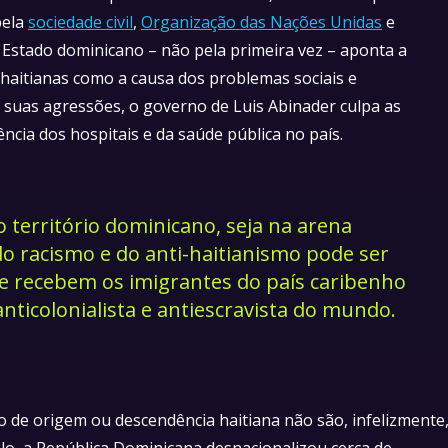
pela
sociedade civil
,
Organização das Nações Unidas
e
O Estado dominicano – não pela primeira vez – aponta a
haitianas como a causa dos problemas sociais e
r suas agressões, o governo de Luis Abinader culpa as
ência dos hospitais e da saúde pública no país.
 território dominicano, seja na arena
 do racismo e do anti-haitianismo pode ser
ue recebem os imigrantes do país caribenho
nticolonialista e antiescravista do mundo.
 de origem ou descendência haitiana não são, infelizmente
lo, a República Dominicana desnacionalizou cerca de