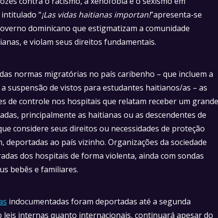
ozes contra o racismo, a xenofobia e o sexismo em
ntitulado “
¡Las vidas haitianas importan!
”apresenta-se
 governo dominicano que estigmatizam a comunidade
tianas, e violam seus direitos fundamentais.
das normas migratórias no país caribenho – que incluem a
 a suspensão de vistos para estudantes haitianos/as – as
es de controle nos hospitais que relatam receber um grand
adas, principalmente as haitianas ou as descendentes de
que considere seus direitos ou necessidades de proteção
m, deportadas ao país vizinho. Organizações da sociedade
adas dos hospitais de forma violenta, ainda com sondas
s bebês e familiares.
as
indocumentadas foram deportadas até a segunda
leis internas quanto internacionais, continuará apesar do