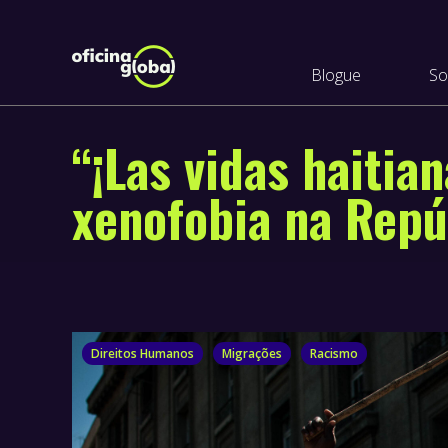
Blogue
So
“¡Las vidas haitia
xenofobia na Repú
Direitos Humanos
Migrações
Racismo