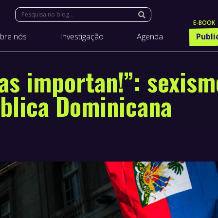
Search:
bre nós
Investigação
Agenda
Publi
nas importan!”: sexism
blica Dominicana