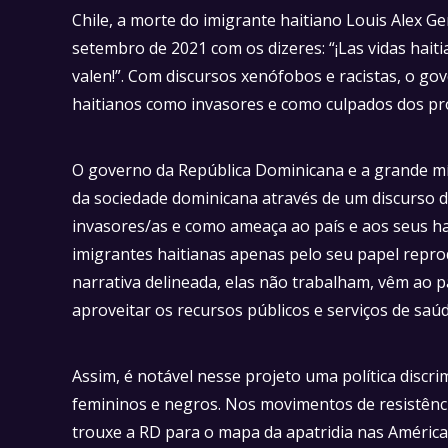
Chile, a morte do imigrante haitiano Louis Alex Ge
setembro de 2021 com os dizeres: “¡Las vidas haitia
valen!”. Com discursos xenófobos e racistas, o go
haitianos como invasores e como culpados dos pr
O governo da República Dominicana e a grande mí
da sociedade dominicana através de um discurso d
invasores/as e como ameaça ao país e aos seus ha
imigrantes haitianas apenas pelo seu papel repr
narrativa delineada, elas não trabalham, vêm ao 
aproveitar os recursos públicos e serviços de saú
Assim, é notável nesse projeto uma política discr
femininos e negros. Nos movimentos de resistênc
trouxe a RD para o mapa da apatridia nas América