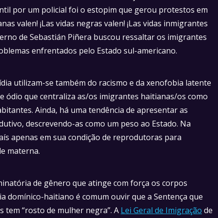
ntil por um policial foi o estopim que gerou protestos em
nas valen! ¡Las vidas negras valen! ¡Las vidas inmigrantes
verno de Sebastián Piñera buscou ressaltar os imigrantes
oblemas enfrentados pelo Estado sul-americano.
dia utilizam-se também do racismo e da xenofobia latente
e ódio que centraliza as/os imigrantes haitianas/os como
bitantes. Ainda, há uma tendência de apresentar as
odutivo, descrevendo-as como um peso ao Estado. Na
país apenas em sua condição de reprodutoras para
de materna.
iminatória de gênero que atinge com força os corpos
ia domínico-haitiano é comum ouvir que a Sentença que
s tem “rosto de mulher negra”. A
Lei Geral de Imigração
de