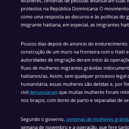
Mulheres, centenas de pessoas levantaram suas v
protestos na República Dominicana. O movimento i
como uma resposta ao discurso e às políticas do
imigrante haitiana, em especial, as imigrantes hai
Poucos dias depois do anúncio do endurecimento 
construção de um muro na fronteira com o Haiti e
autoridades de imigração deram início às operaçõ
fluxo de mulheres migrantes grávidas indocument
haitianos/as. Assim, sem qualquer processo legal 
humanitária, essas mulheres são detidas e, por fi
civil
denunciaram
que muitas mulheres foram retir
nos braços, com dores de parto e separadas de seu
Segundo o governo,
centenas de mulheres grávid
semana de novembro e a operação, que fere tanto 