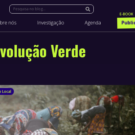
Search:
bre nós
Investigação
Agenda
Publi
volução Verde
 Local