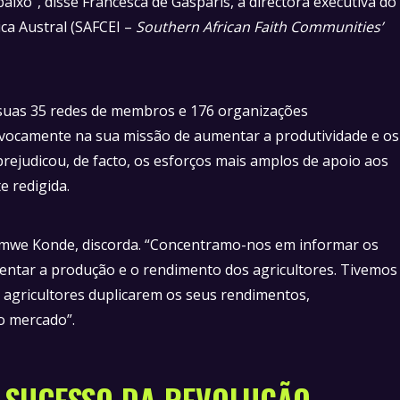
baixo”, disse Francesca de Gasparis, a directora executiva do
ca Austral (SAFCEI –
Southern African Faith Communities’
 suas 35 redes de membros e 176 organizações
uivocamente na sua missão de aumentar a produtividade e os
rejudicou, de facto, os esforços mais amplos de apoio aos
te redigida.
iimwe Konde, discorda. “Concentramo-nos em informar os
mentar a produção e o rendimento dos agricultores. Tivemos
agricultores duplicarem os seus rendimentos,
no mercado”.
 SUCESSO DA REVOLUÇÃO