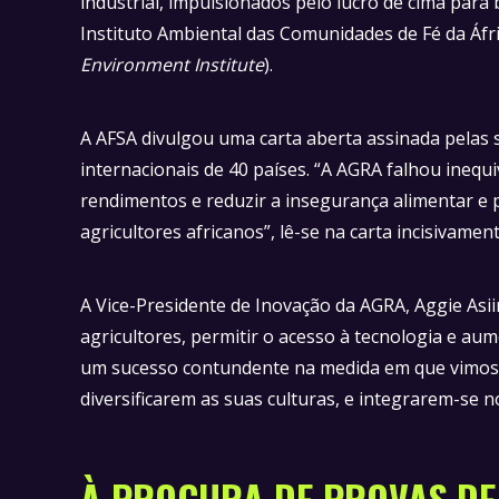
industrial, impulsionados pelo lucro de cima para 
Instituto Ambiental das Comunidades de Fé da Áfri
Environment Institute
).
A AFSA divulgou uma carta aberta assinada pelas
internacionais de 40 países. “A AGRA falhou ineq
rendimentos e reduzir a insegurança alimentar e p
agricultores africanos”, lê-se na carta incisivamen
A Vice-Presidente de Inovação da AGRA, Aggie As
agricultores, permitir o acesso à tecnologia e au
um sucesso contundente na medida em que vimos 
diversificarem as suas culturas, e integrarem-se 
À PROCURA DE PROVAS DE