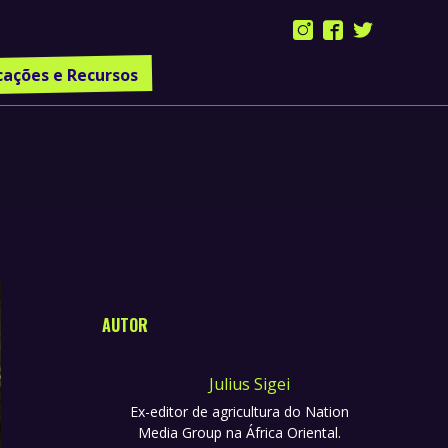
Instagram
Facebook
Twitter
page
page
page
cações e Recursos
opens
opens
opens
in
in
in
new
new
new
window
window
window
AUTOR
Julius Sigei
Ex-editor de agricultura do Nation
Media Group na África Oriental.