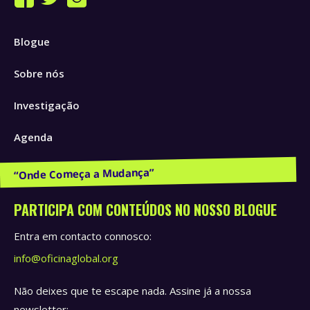
Facebook
Twitter
Instagram
page
page
page
Blogue
opens
opens
opens
in
in
in
Sobre nós
new
new
new
window
window
window
Investigação
Agenda
Publicações e Recursos
PARTICIPA COM CONTEÚDOS NO NOSSO BLOGUE
Entra em contacto connosco:
info@oficinaglobal.org
Não deixes que te escape nada. Assine já a nossa
newsletter: