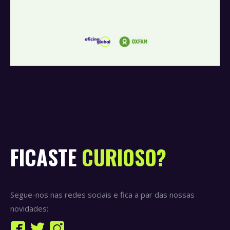
FICASTE
CURIOSO?
Segue-nos nas redes sociais e fica a par das nossas
novidades:
Find us on: