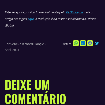
Este artigo foi publicado originalmente pelo
EADI blogue
. Leia o
artigo em inglês
aqui
. A tradução é da responsabilidade da Oficina
Global.
Por
Sebeka Richard Plaatjie
Partilha:
Sha
Share
Share
Share
Abril, 2024
on
on
on
on
Twi
WhatsApp
LinkedIn
Faceboo
DEIXE UM
COMENTÁRIO