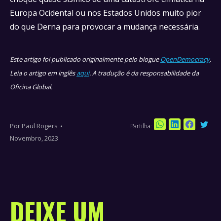
Europa Ocidental ou nos Estados Unidos muito pior
do que Derna para provocar a mudança necessária.
Este artigo foi publicado originalmente pelo blogue
OpenDemocracy
.
Leia o artigo em inglês
aqui
. A tradução é da responsabilidade da
Oficina Global.
Por
Paul Rogers
Partilha:
Sha
Share
Share
Share
Novembro, 2023
on
on
on
on
Twi
WhatsApp
LinkedIn
Faceboo
DEIXE UM