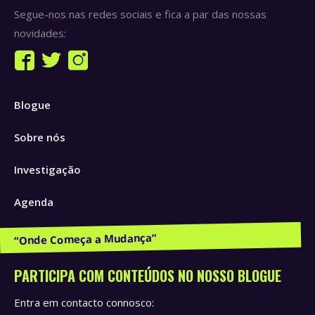
Segue-nos nas redes sociais e fica a par das nossas
novidades:
Find us on:
Facebook
Twitter
Instagram
page
page
page
Blogue
opens
opens
opens
in
in
in
Sobre nós
new
new
new
window
window
window
Investigação
Agenda
Publicações e Recursos
PARTICIPA COM CONTEÚDOS NO NOSSO BLOGUE
Entra em contacto connosco: