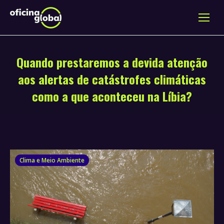
Quando prestaremos a devida atenção
aos alertas de catástrofes climáticas
como a que aconteceu na Líbia?
Clima e Meio Ambiente