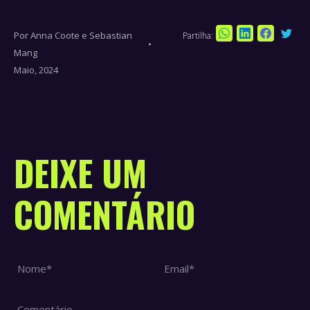
Por
Anna Coote e Sebastian
Partilha:
Sha
Share
Share
Share
Mang
on
on
on
on
Maio, 2024
Twi
WhatsApp
LinkedIn
Faceboo
DEIXE UM
COMENTÁRIO
Nome *
Email *
Comentário