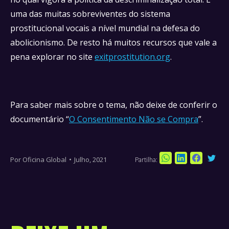
uma das muitas sobreviventes do sistema
prostitucional vocais a nível mundial na defesa do
abolicionismo. De resto há muitos recursos que vale a
pena explorar no site
exitprostitution.org
.
Para saber mais sobre o tema, não deixe de conferir o
documentário “
O Consentimento Não se Compra
”.
Por
Oficina Global
Julho, 2021
Partilha:
Sha
Share
Share
Share
on
on
on
on
Twi
WhatsApp
LinkedIn
Faceboo