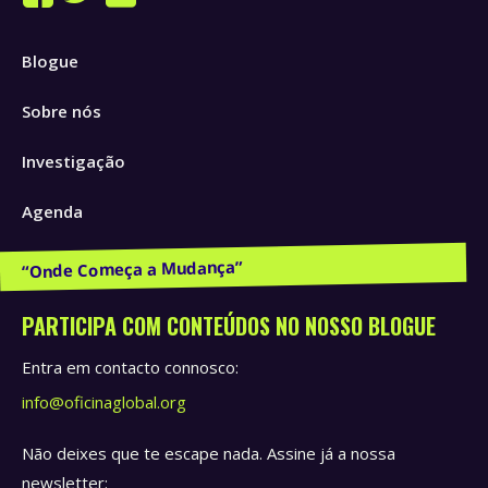
Facebook
Twitter
Instagram
page
page
page
Blogue
opens
opens
opens
in
in
in
Sobre nós
new
new
new
window
window
window
Investigação
Agenda
Publicações e Recursos
PARTICIPA COM CONTEÚDOS NO NOSSO BLOGUE
Entra em contacto connosco:
info@oficinaglobal.org
Não deixes que te escape nada. Assine já a nossa
newsletter: