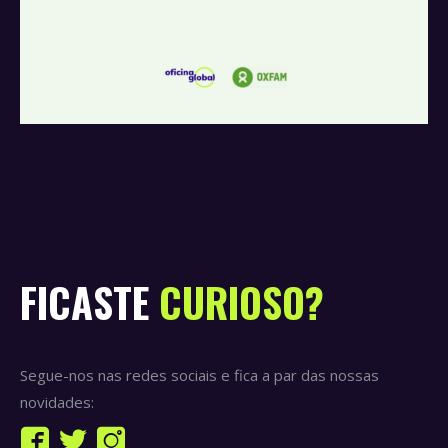
FICASTE
CURIOSO?
Segue-nos nas redes sociais e fica a par das nossas
novidades:
Find us on: