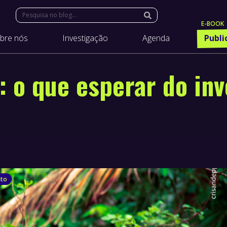
Search:
bre nós
Investigação
Agenda
Publi
 o que esperar do in
nto