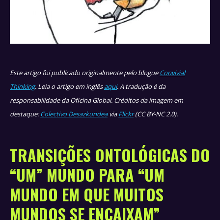
Este artigo foi publicado originalmente pelo blogue
Convivial
Thinking
. Leia o artigo em inglês
aqui
. A tradução é da
responsabilidade da Oficina Global. Créditos da imagem em
destaque:
Colectivo Desazkundea
via
Flickr
(CC BY-NC 2.0).
TRANSIÇÕES ONTOLÓGICAS DO
“UM” MUNDO PARA “UM
MUNDO EM QUE MUITOS
MUNDOS SE ENCAIXAM”