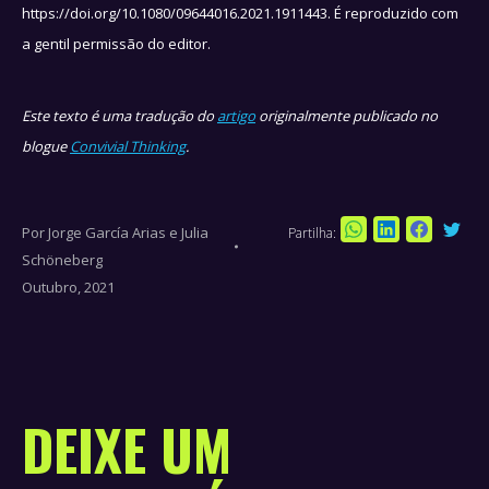
https://doi.org/10.1080/09644016.2021.1911443. É reproduzido com
a gentil permissão do editor.
Este texto é uma tradução do
artigo
originalmente publicado no
blogue
Convivial Thinking
.
Por
Jorge García Arias e Julia
Partilha:
Sha
Share
Share
Share
Schöneberg
on
on
on
on
Outubro, 2021
Twi
WhatsApp
LinkedIn
Faceboo
DEIXE UM