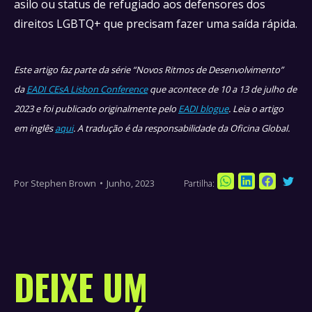
asilo ou status de refugiado aos defensores dos
direitos LGBTQ+ que precisam fazer uma saída rápida.
Este artigo faz parte da série “Novos Ritmos de Desenvolvimento”
da
EADI CEsA Lisbon Conference
que acontece de 10 a 13 de julho de
2023 e foi publicado originalmente pelo
EADI blogue
. Leia o artigo
em inglês
aqui
. A tradução é da responsabilidade da Oficina Global.
Por
Stephen Brown
Junho, 2023
Partilha:
Sha
Share
Share
Share
on
on
on
on
Twi
WhatsApp
LinkedIn
Faceboo
DEIXE UM