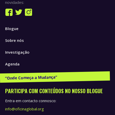
novidades:
Find us on:
Facebook
Twitter
Instagram
page
page
page
Blogue
opens
opens
opens
in
in
in
Sobre nós
new
new
new
window
window
window
Investigação
Agenda
Publicações e Recursos
PARTICIPA COM CONTEÚDOS NO NOSSO BLOGUE
Entra em contacto connosco:
info@oficinaglobal.org