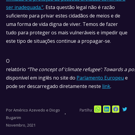
ser inadequada.”
. Esta questão legal não é razão
suficiente para privar estes cidadãos de meios e de
uma forma de vida digna de viver. Temos de fazer
tudo para proteger os mais vulneráveis e impedir que
este tipo de situações continue a propagar-se.
O
relatório
“The concept of ‘climate refugee’: Towards a pos
disponível em inglês no site do
Parlamento Europeu
e
pode ser descarregado diretamente neste
link
.
Por
Américo Azevedo e Diogo
Partilha:
Sha
Share
Share
Share
Bugarim
on
on
on
on
Novembro, 2021
Twi
WhatsApp
LinkedIn
Faceboo