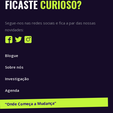
FICASTE
CURIOSO?
Segue-nos nas redes sociais e fica a par das nossas
novidades:
Find us on:
Facebook
Twitter
Instagram
page
page
page
Blogue
opens
opens
opens
in
in
in
Sobre nós
new
new
new
window
window
window
Investigação
Agenda
Publicações e Recursos