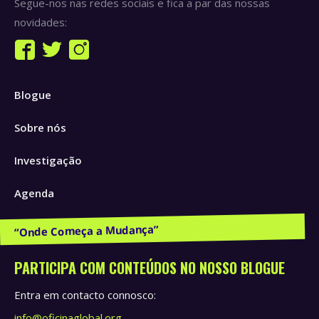
Segue-nos nas redes sociais e fica a par das nossas
novidades:
Find us on:
Facebook
Twitter
Instagram
page
page
page
Blogue
opens
opens
opens
in
in
in
Sobre nós
new
new
new
window
window
window
Investigação
Agenda
Publicações e Recursos
PARTICIPA COM CONTEÚDOS NO NOSSO BLOGUE
Entra em contacto connosco:
info@oficinaglobal.org