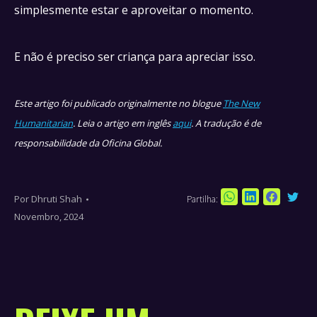
simplesmente estar e aproveitar o momento.
E não é preciso ser criança para apreciar isso.
Este artigo foi publicado originalmente no blogue
The New
Humanitarian
. Leia o artigo em inglês
aqui
. A tradução é de
responsabilidade da Oficina Global.
Por
Dhruti Shah
Partilha:
Sha
Share
Share
Share
Novembro, 2024
on
on
on
on
Twi
WhatsApp
LinkedIn
Faceboo