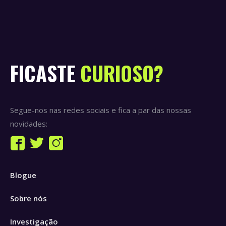
FICASTE
CURIOSO?
Segue-nos nas redes sociais e fica a par das nossas
novidades:
Find us on:
Facebook
Twitter
Instagram
page
page
page
Blogue
opens
opens
opens
in
in
in
Sobre nós
new
new
new
window
window
window
Investigação