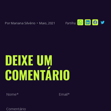
Por
Mariana Silvério
Maio, 2021
Partilha:
Sha
Share
Share
Share
on
on
on
on
Twi
WhatsApp
LinkedIn
Faceboo
DEIXE UM
COMENTÁRIO
Nome *
Email *
Comentário