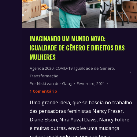
IMAGINANDO UM MUNDO NOVO:
IGUALDADE DE GÊNERO E DIREITOS DAS
MULHERES
Agenda 2030
,
COVID-19
,
Igualdade de Género
,
Transformação
Por
Nikki van der Gaag
Fevereiro, 2021
1 Comentário
Uma grande ideia, que se baseia no trabalho
das pensadoras feministas Nancy Fraser,
Diane Elson, Nira Yuval Davis, Nancy Folbre
e muitas outras, envolve uma mudança
radical, moldando um novo sistema